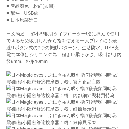
■ 產品顏色：粉紅(如圖)
■ 配件：USB線
■ 日本原裝進口
日文簡述： 超小型吸引タイプローター!指に挟んで使用
できるため吸引しながら指を使える一人プレイにも最
適!1ボタン式の7つの振動パターン、生活防水、USB充
電で本体はシリコンの為、程よい柔らかさ。吸引部は内
径5mm、外形10mm