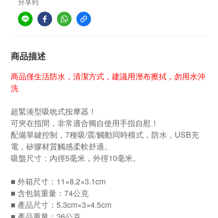
分享到
商品描述
商品僅生活防水，清潔方式，建議用溼布擦拭，勿用水沖
洗
超緊湊型吸吮式按摩器！
可夾在指間，非常適合獨自使用手指自慰！
配備單鍵控制，7種吸/震/觸動同時模式，防水，USB充
電，矽膠材質觸感柔軟舒適。
吸盤尺寸：內徑5毫米，外徑10毫米。
■ 外箱尺寸：11×8.2×3.1cm
■ 含包裝重量：74公克
■ 產品尺寸：5.3cm×3×4.5cm
■ 產品重量：36公克