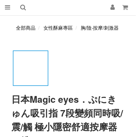
全部商品
女性酥麻專區
胸/陰‧按摩/刺激器
日本Magic eyes．ぷにき
ゅん吸引指 7段變頻同時吸/
震/觸 極小隱密舒適按摩器