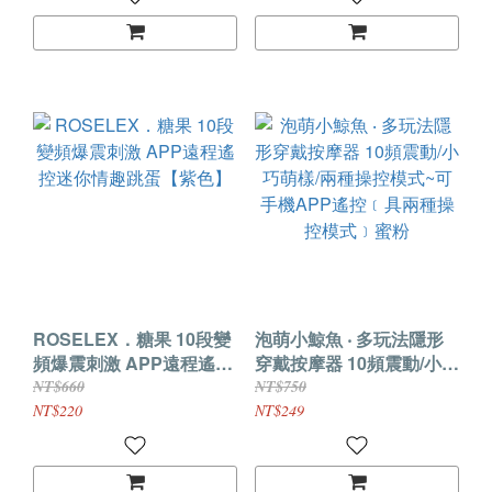
ROSELEX．糖果 10段變
泡萌小鯨魚 ‧ 多玩法隱形
頻爆震刺激 APP遠程遙控
穿戴按摩器 10頻震動/小巧
迷你情趣跳蛋【紫色】
萌樣/兩種操控模式~可手
NT$660
NT$750
機APP遙控﹝具兩種操控
NT$220
NT$249
模式﹞蜜粉