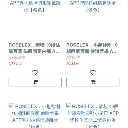
ROSELEX．噗噗 10段猛
ROSELEX．小趣秒潮 10
嘬爽震 磁吸固定內褲 APP
頻酥麻震顫 偷嚐禁果 APP
異地遠控隱形穿戴跳蛋
智能拉繩情趣跳蛋【紫
NT$1,379
NT$749
【粉色】
色】
NT$459
NT$249