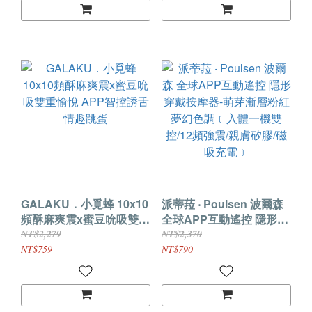
GALAKU．小覓蜂 10x10
派蒂菈 ‧ Poulsen 波爾森
頻酥麻爽震x蜜豆吮吸雙重
全球APP互動遙控 隱形穿
愉悅 APP智控誘舌情趣跳
戴按摩器-萌芽漸層粉紅夢
NT$2,279
NT$2,370
蛋
幻色調﹝入體一機雙控/12
NT$759
NT$790
頻強震/親膚矽膠/磁吸充
電﹞