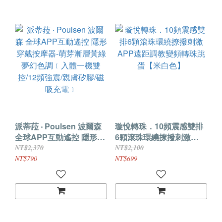
派蒂菈 ‧ Poulsen 波爾森
璇悅轉珠．10頻震感雙排
全球APP互動遙控 隱形穿
6顆滾珠環繞撩撥刺激
戴按摩器-萌芽漸層黃綠夢
APP遠距調教變頻轉珠跳
NT$2,370
NT$2,100
幻色調﹝入體一機雙控/12
蛋【米白色】
NT$790
NT$699
頻強震/親膚矽膠/磁吸充
電﹞