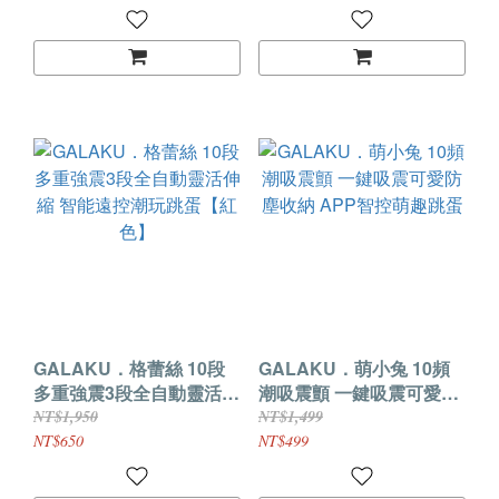
GALAKU．格蕾絲 10段
GALAKU．萌小兔 10頻
多重強震3段全自動靈活伸
潮吸震顫 一鍵吸震可愛防
縮 智能遠控潮玩跳蛋【紅
塵收納 APP智控萌趣跳蛋
NT$1,950
NT$1,499
色】
NT$650
NT$499