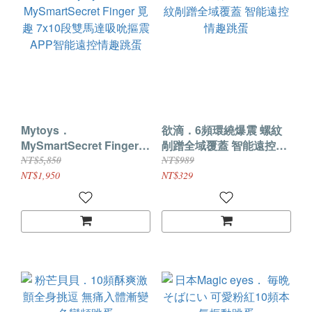
Mytoys．
欲滴．6頻環繞爆震 螺紋
MySmartSecret Finger
剮蹭全域覆蓋 智能遠控情
覓趣 7x10段雙馬達吸吮摳
趣跳蛋
NT$5,850
NT$989
震 APP智能遠控情趣跳蛋
NT$1,950
NT$329