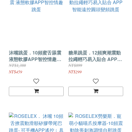
沐嘴跳蛋．10頻蜜舌舔震
糖果跳蛋．12頻爽潮震動
液態軟膠APP智控情趣跳
拉繩輕巧易入貼合 APP智
蛋
能遠控圓頭變頻跳蛋
NT$1,380
NT$899
NT$459
NT$299