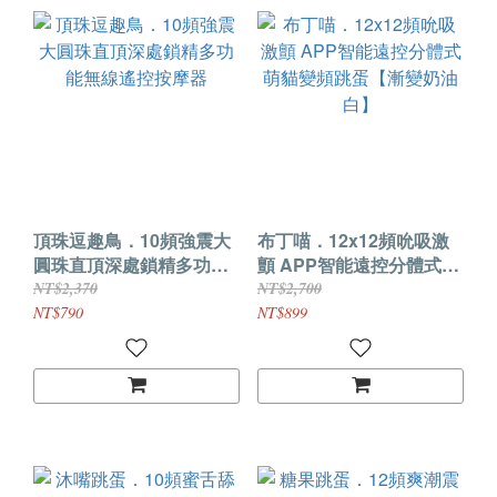
頂珠逗趣鳥．10頻強震大
布丁喵．12x12頻吮吸激
圓珠直頂深處鎖精多功能
顫 APP智能遠控分體式萌
無線遙控按摩器
貓變頻跳蛋【漸變奶油
NT$2,370
NT$2,700
白】
NT$790
NT$899