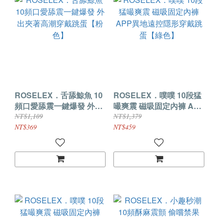
ROSELEX．舌舔鯨魚 10
ROSELEX．噗噗 10段猛
頻口愛舔震一鍵爆發 外出
嘬爽震 磁吸固定內褲 APP
夾著高潮穿戴跳蛋【粉
異地遠控隱形穿戴跳蛋
NT$1,109
NT$1,379
色】
【綠色】
NT$369
NT$459