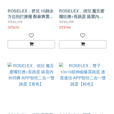
ROSELEX．舒兒 10頻全
ROSELEX．俏兒 魔舌蜜
方位拍打撩撥 酥麻爽震
嘴狂撩+長跳蛋 舔震內外
APP智能遠控情趣跳蛋
同爽 APP智控二合一雙跳
NT$1,379
NT$1,799
【粉色】
蛋【粉色】
NT$459
NT$599