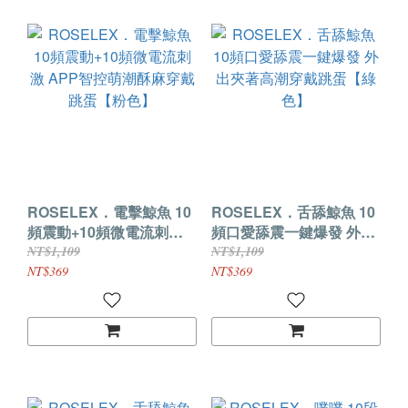
ROSELEX．電擊鯨魚 10
ROSELEX．舌舔鯨魚 10
頻震動+10頻微電流刺激
頻口愛舔震一鍵爆發 外出
APP智控萌潮酥麻穿戴跳
夾著高潮穿戴跳蛋【綠
NT$1,109
NT$1,109
蛋【粉色】
色】
NT$369
NT$369