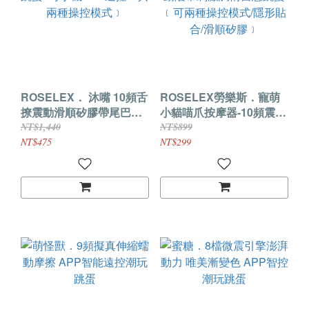
ROSELEX． 沐嘴 10頻舌
ROSELEX勞樂斯．寵萌
撩震動滑順矽膠帶尾巴跳
小貓喵爪按摩器-10頻震動
蛋- 可手機APP遙控﹝具
陰蒂刺激調情自慰跳蛋
NT$1,440
NT$899
兩種操控模式﹞
﹝可兩種操控模式/隱形貼
NT$475
NT$299
合/滑順矽膠﹞