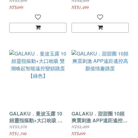
跳蛋
9頻雙點擊震 雙潮突擊穿
NT$1,499
NT$4,499
戴強震APP遙控跳蛋
NT$499
NT$1,499
GALAKU．曼波玉露 10
GALAKU．甜甜圈 10頻
頻靈指摳動+大口吮吸 雙
爽震刺激 APP遠距遙控高
潮喚起智能遠控變頻跳蛋
顏值情趣跳蛋
NT$3,570
NT$1,499
【綠色】
NT$1,190
NT$499