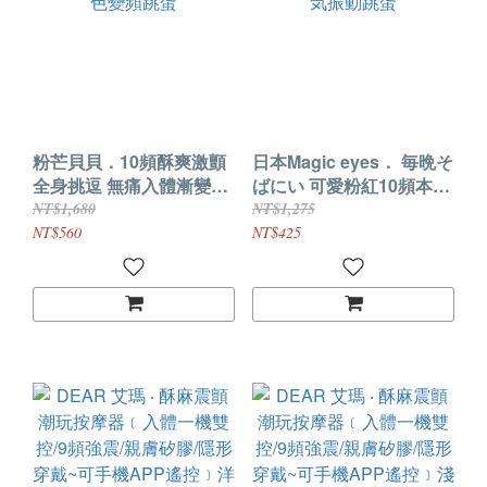
粉芒貝貝．10頻酥爽激顫
日本Magic eyes． 毎晩そ
全身挑逗 無痛入體漸變色
ばにい 可愛粉紅10頻本気
變頻跳蛋
振動跳蛋
NT$1,680
NT$1,275
NT$560
NT$425