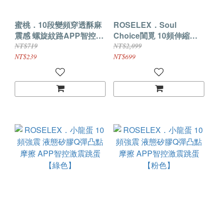
蜜桃．10段變頻穿透酥麻
ROSELEX．Soul
震感 螺旋紋路APP智控跳
Choice閨覓 10頻伸縮頂
蛋
震衝擊 唯美漸變色 APP智
NT$719
NT$2,099
控情趣跳蛋
NT$239
NT$699