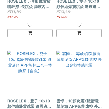
ROSELEX．俏兒 魔舌蜜
ROSELEX．雙子 10x10
嘴狂撩+長跳蛋 舔震內外
頻伸縮爆震跳蛋 邊震邊頂
同爽 APP智控二合一雙跳
APP智控二合一雙跳蛋
NT$1,799
NT$1,949
蛋【黃色】
【粉色】
NT$599
NT$649
ROSELEX．雙子 10x10
雲悸．10頻吮震X脈衝電
頻伸縮爆震跳蛋 邊震邊頂
擊刺激 APP智能遠控 外出