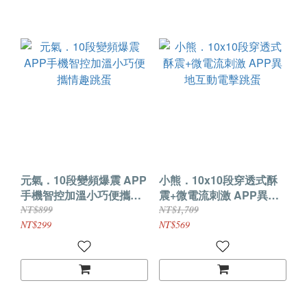
元氣．10段變頻爆震 APP
小熊．10x10段穿透式酥
手機智控加溫小巧便攜情
震+微電流刺激 APP異地
趣跳蛋
互動電擊跳蛋
NT$899
NT$1,709
NT$299
NT$569