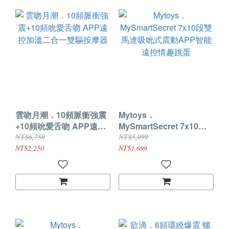
雲吻月潮．10頻脈衝強震
Mytoys．
+10頻吮愛舌吻 APP遠控
MySmartSecret 7x10段
加溫二合一雙驅按摩器
雙馬達吸吮式震動APP智
NT$6,750
NT$5,099
能遠控情趣跳蛋
NT$2,250
NT$1,699