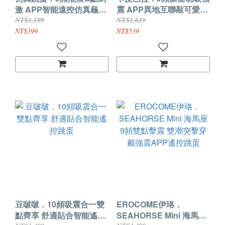
激 APP智能遠控仿真龜頭
震 APP異地互聯敲可愛萌
情趣跳蛋【黑色】
寵吮吸器
NT$1,199
NT$1,619
NT$399
NT$539
豆啵啵．10頻吸震合一雙
EROCOME伊珞．
點齊享 舒適貼合智能遙控
SEAHORSE Mini 海馬座