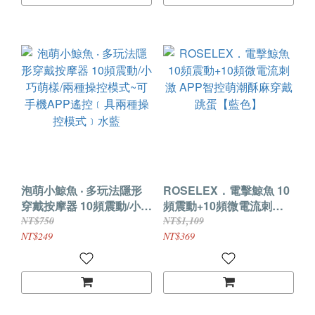
泡萌小鯨魚 ‧ 多玩法隱形
ROSELEX．電擊鯨魚 10
穿戴按摩器 10頻震動/小巧
頻震動+10頻微電流刺激
萌樣/兩種操控模式~可手
APP智控萌潮酥麻穿戴跳
NT$750
NT$1,109
機APP遙控﹝具兩種操控
蛋【藍色】
NT$249
NT$369
模式﹞水藍