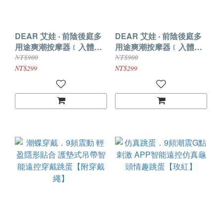
DEAR 艾娃 ‧ 前陰後庭多
DEAR 艾娃 ‧ 前陰後庭多
用途爽潮按摩器﹝入體一
用途爽潮按摩器﹝入體一
機雙控/9頻強震/親膚矽膠/
機雙控/9頻強震/親膚矽膠/
NT$900
NT$900
隱形穿戴/男女通用~可手
隱形穿戴/男女通用~可手
NT$299
NT$299
機APP遙控﹞淺紫
機APP遙控﹞洋紅