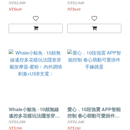
APP智控二合一雙跳蛋
穿戴雙感跳蛋
NT$1,949
NT$1,949
【白色】
NT$649
NT$649
Whale小鯨魚 ‧ 10頻無線
愛心．10段強震 APP智能
遙控多花樣玩法隱形穿戴
控制 春心萌動可愛掛件手
按摩器-蜜粉﹝內外調情刺
鍊跳蛋
NT$1,200
NT$1,140
激+USB充電﹞
NT$399
NT$380