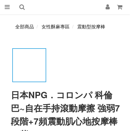
全部商品
女性酥麻專區
震動型按摩棒
日本NPG．コロンパ 科倫
巴~自在手持滾動摩擦 強弱7
段階+7頻震動肌心地按摩棒