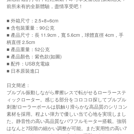
前所未有的全新體驗，盡情享受吧！
■ 外箱尺寸：2.5×8×6cm
■ 含包裝重量：90公克
■ 產品尺寸：長 11.9cm，寬 5.6cm，球體直徑 4cm，手
柄直徑 2.5cm
■ 產品重量：52公克
■ 產品顏色：紫色款(如圖)
■ 配件：USB充電線
■ 日本原裝進口
日文簡述：
ブルブル振動しながら摩擦レスで転がせるローラーステ
ィックローター。感じる部分をコロコロ探してブルブル
刺激!ローラーボールは肌触り滑らかな高品質のシリコン
素材を採用。程よい弾力で優しい当て心地を実現しまし
た。静音性の高い高品質なパワフルモーター搭載。強弱
はなんと7段階の細かい調整が可能。また実用性の高い7