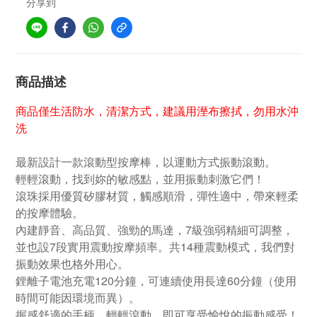
分享到
商品描述
商品僅生活防水，清潔方式，建議用溼布擦拭，勿用水沖
洗
最新設計一款滾動型按摩棒，以運動方式振動滾動。
輕輕滾動，找到妳的敏感點，並用振動刺激它們！
滾珠採用優質矽膠材質，觸感順滑，彈性適中，帶來輕柔
的按摩體驗。
內建靜音、高品質、強勁的馬達，7級強弱精細可調整，
並也設7段實用震動按摩頻率。共14種震動模式，我們對
振動效果也格外用心。
鋰離子電池充電120分鐘，可連續使用長達60分鐘（使用
時間可能因環境而異）。
握感舒適的手柄，輕輕滾動，即可享受愉悅的振動感受！