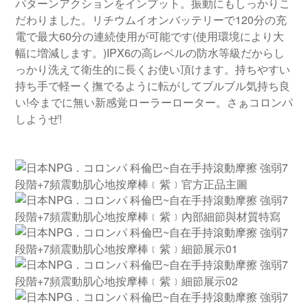
パターンアクションをインプット。振動にもしっかりこ
だわりました。リチウムイオンバッテリーで120分の充
電で最大60分の連続使用が可能です(使用環境により大
幅に増減します。)IPX6の高レベルの防水等級だからし
っかり洗えて衛生的に長くお使い頂けます。持ちやすい
持ち手で軽ーく撫でるように転がしてブルブル気持ち良
い!今までに無い新感覚ローラーローター。さぁコロンパ
しようぜ!