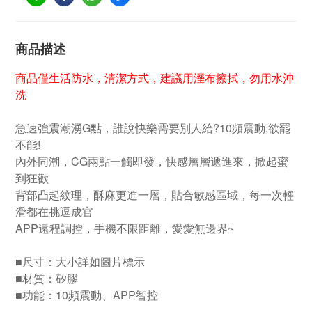
商品描述
商品僅生活防水，清潔方式，建議用溼布擦拭，勿用水沖
洗
急速強震潮湧G點，誰說快樂需要別人給?10頻震動,欲罷
不能!
內外同潮，CG兩點一觸即發，快感層層遞進來，掀起蜜
到狂歡
背部凸起紋理，酥麻更進一層，貼合敏感區域，每一次輕
滑都在挑逗成官
APP遠程調控，手機不限距離，愛愛無邊界~
■尺寸：大小詳如圖片標示
■材質：矽膠
■功能：10頻震動、APP智控