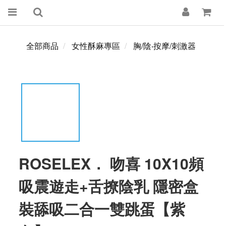
全部商品
女性酥麻專區
胸/陰‧按摩/刺激器
ROSELEX． 吻喜 10X10頻
吸震遊走+舌撩陰乳 隱密盒
裝舔吸二合一雙跳蛋【紫