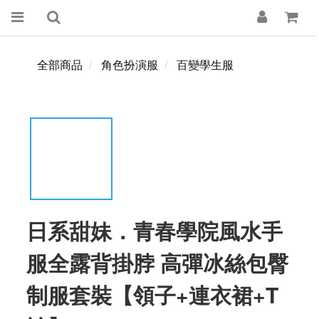
全部商品
角色扮演服
百變學生服
日系甜妹．青春學院風水手
服全露背掛脖 高彈冰絲包臀
制服套裝【領子+連衣裙+T