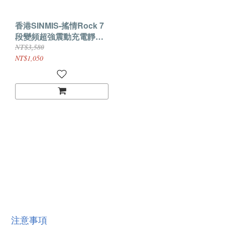
香港SINMIS-搖情Rock 7
段變頻超強震動充電靜音
全防水AV按摩棒
NT$3,580
NT$1,050
注意事項