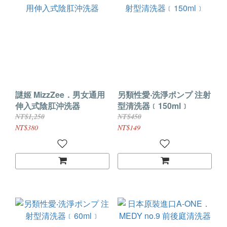
謎姬 MizzZee．男女通用
另類性愛‧洗淨ポンプ 注射
伸入式陰肛沖洗器
型清洗器﹝150ml﹞
NT$1,250
NT$450
NT$380
NT$149