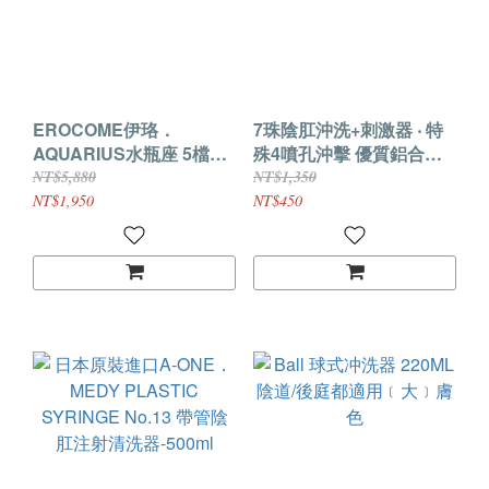
EROCOME伊珞．
7珠陰肛沖洗+刺激器 ‧ 特
AQUARIUS水瓶座 5檔防
殊4噴孔沖擊 優質鋁合金
逆流自動後庭清洗器
屬-男女通用
NT$5,880
NT$1,350
NT$1,950
NT$450