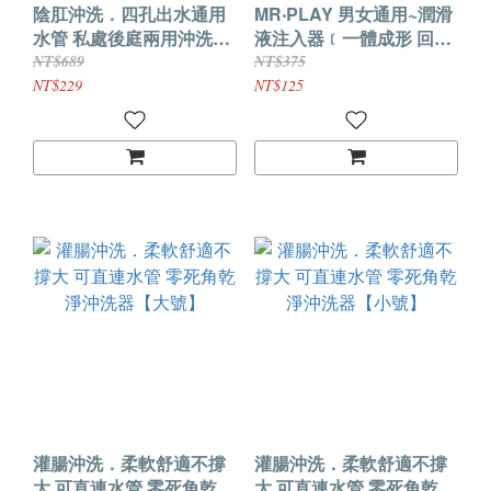
陰肛沖洗．四孔出水通用
MR‧PLAY 男女通用~潤滑
水管 私處後庭兩用沖洗器
液注入器﹝一體成形 回彈
【粗短款】
十足﹞
NT$689
NT$375
NT$229
NT$125
灌腸沖洗．柔軟舒適不撐
灌腸沖洗．柔軟舒適不撐
大 可直連水管 零死角乾淨
大 可直連水管 零死角乾淨