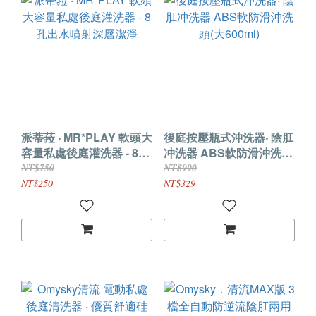
派蒂菈 ‧ MR*PLAY 軟頭大
後庭按壓瓶式沖洗器‧ 陰肛
容量私處後庭灌洗器 - 8孔
冲洗器 ABS軟防滑沖洗頭
出水噴射深層潔淨
(大600ml)
NT$750
NT$990
NT$250
NT$329