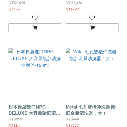
後庭注射清洗器-2
後庭注射清洗器-
NT$2,650
NT$2,650
WAY(10ml)
NORMAL(10ml)
NT$790
NT$790
日本原裝進口NPG．
Metal 七孔雙槽沖洗器 陰
DELUXE 大容量陰肛清洗
肛金屬清洗器﹝大﹞
注射器-100ml
NT$950
NT$660
NT$299
NT$220