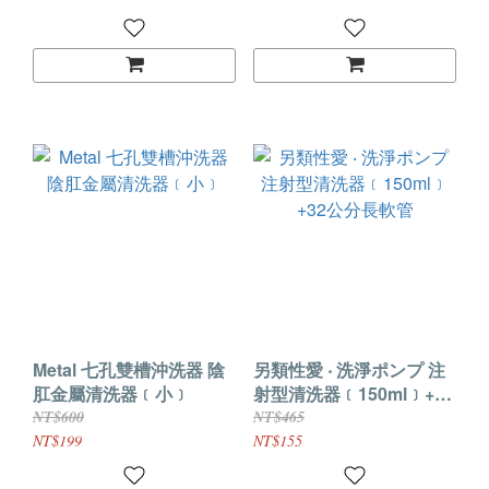
Metal 七孔雙槽沖洗器 陰
另類性愛 ‧ 洗淨ポンプ 注
肛金屬清洗器﹝小﹞
射型清洗器﹝150ml﹞+32
公分長軟管
NT$600
NT$465
NT$199
NT$155