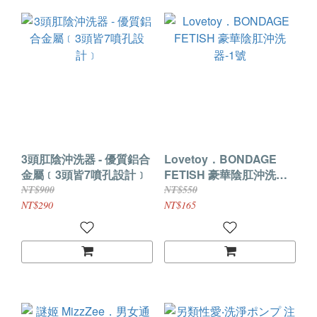
3頭肛陰沖洗器 - 優質鋁合
Lovetoy．BONDAGE
金屬﹝3頭皆7噴孔設計﹞
FETISH 豪華陰肛沖洗
器-1號
NT$900
NT$550
NT$290
NT$165