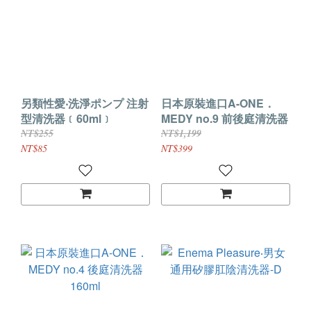
另類性愛‧洗淨ポンプ 注射
日本原裝進口A-ONE．
型清洗器﹝60ml﹞
MEDY no.9 前後庭清洗器
NT$255
NT$1,199
NT$85
NT$399