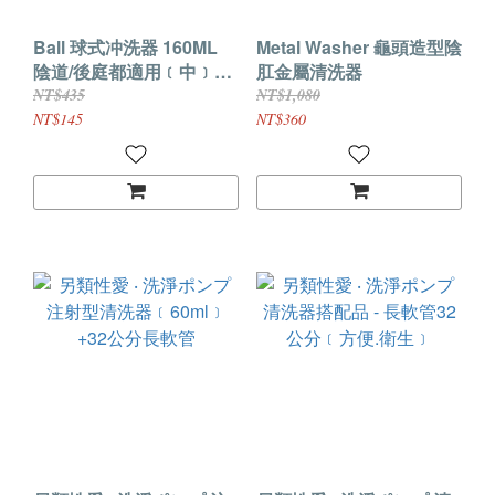
Ball 球式冲洗器 160ML
Metal Washer 龜頭造型陰
陰道/後庭都適用﹝中﹞膚
肛金屬清洗器
色
NT$435
NT$1,080
NT$145
NT$360