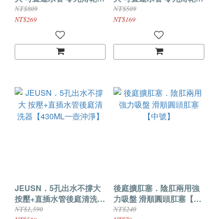
沖洗器【大號】
沖洗器【小號】
NT$809
NT$509
NT$269
NT$169
JEUSN．5孔出水不撐大
後庭擴肛塞．陰肛兩用強
按壓+直插水管後庭清洗器
力吸盤 滑順圓頭肛塞【中
【430ML一壺沖淨】
號】
NT$1,590
NT$240