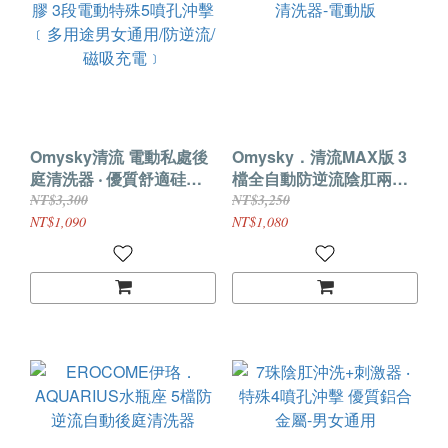
Omysky清流 電動私處後
Omysky．清流MAX版 3
庭清洗器 ‧ 優質舒適硅膠 3
檔全自動防逆流陰肛兩用
段電動特殊5噴孔沖擊﹝多
清洗器-電動版
NT$3,300
NT$3,250
用途男女通用/防逆流/磁吸
NT$1,090
NT$1,080
充電﹞