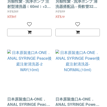
另類性愛 ‧ 洗淨ポンプ 注
另類性愛 ‧ 洗淨ポンプ 清
射型清洗器﹝60ml﹞+32
洗器搭配品 - 長軟管32公
公分長軟管
分﹝方便.衛生﹞
NT$285
NT$59
NT$95
NT$19
日本原裝進口A-ONE．
日本原裝進口A-ONE．
ANAL SYRINGE Peace
ANAL SYRINGE Power