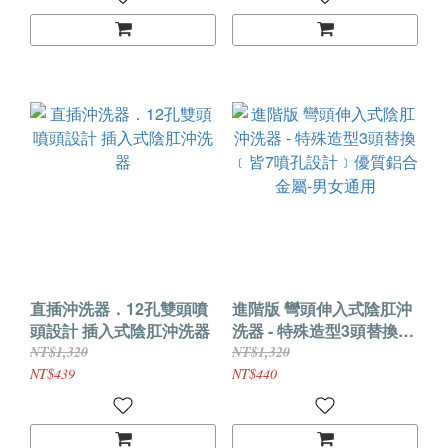
直插沖洗器．12孔雙頭噴
進階版 彎頭伸入式陰肛沖
頭設計 插入式陰肛沖洗器
洗器 - 特殊造型3頭替換
﹝皆7噴孔設計﹞優質鋁合
NT$1,320
NT$1,320
金屬-男女通用
NT$439
NT$440