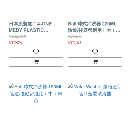
日本原裝進口A-ONE．
Ball 球式冲洗器 220ML
MEDY PLASTIC
陰道/後庭都適用﹝大﹞膚
SYRINGE No.13 帶管陰
色
NT$2,050
NT$495
肛注射清洗器-500ml
NT$670
NT$165