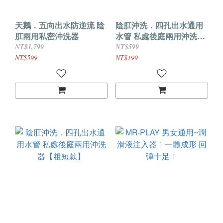
天鵝．五向出水防逆流 陰
陰肛沖洗．四孔出水通用
肛兩用私密沖洗器
水管 私處後庭兩用沖洗器
【細長款】
NT$1,799
NT$599
NT$599
NT$199