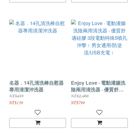
名器．14孔清洗棒自慰器
Enjoy Love ‧ 電動灌腸洗
專用清潔沖洗器
陰兩用清洗器 ‧ 優質舒適
硅膠 3段電動特殊5噴孔沖
NT$419
NT$2,400
擊﹝男女通用/防逆
NT$139
NT$799
流/USB充電﹞