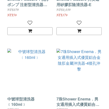
ポンプ 注射型清洗器
用矽膠肛陰清洗器-E
60ML+33公分長軟管
NT$179
NT$1,139
NT$59
NT$379
中號球型清洗器
7珠Shower Enema．男
﹝160ml﹞
女通用插入式優質鋁合金