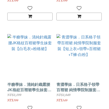
NT$399
NT$399
半糖學妹．清純針織露腰
青澀學妹．日系格子領帶
JK格紋百褶裙學生妹套裝
百褶裙 純情學院制服套裝
【白毛衣+粉格裙】
【短上衣+領帶+百褶裙+T
NT$1,199
NT$1,049
褲-白粉】
NT$399
NT$349