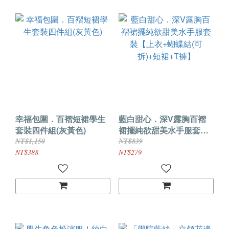
幸福包圍．百褶短裙學生
藍白甜心．深V露胸百褶
套裝四件組(灰黃色)
裙擺純欲甜美水手服套裝
【上衣+蝴蝶結(可拆)+短
NT$1,150
NT$839
裙+T褲】
NT$388
NT$279