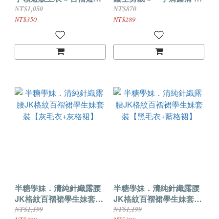
裙・吊襪帶七件式套裝
奶白連身蓬裙兩件組
NT$1,050
NT$870
NT$350
NT$289
半糖學妹．清純針織露腰
半糖學妹．清純針織露腰
JK格紋百褶裙學生妹套裝
JK格紋百褶裙學生妹套裝
【灰毛衣+灰格裙】
【黑毛衣+藍格裙】
NT$1,199
NT$1,199