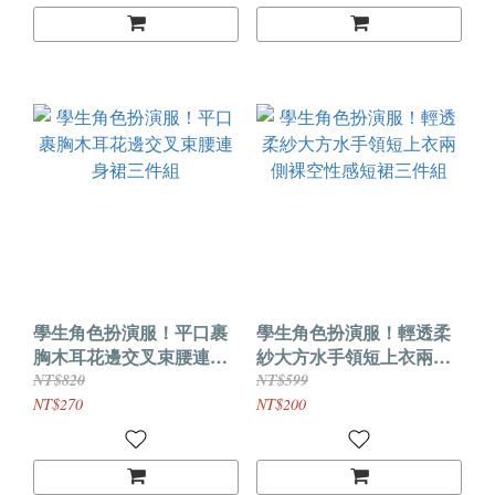
學生角色扮演服！平口裹
學生角色扮演服！輕透柔
胸木耳花邊交叉束腰連身
紗大方水手領短上衣兩側
裙三件組
裸空性感短裙三件組
NT$820
NT$599
NT$270
NT$200