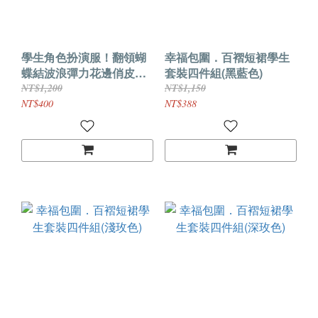
學生角色扮演服！翻領蝴
幸福包圍．百褶短裙學生
蝶結波浪彈力花邊俏皮百
套裝四件組(黑藍色)
褶裙四件式套裝
NT$1,200
NT$1,150
NT$400
NT$388