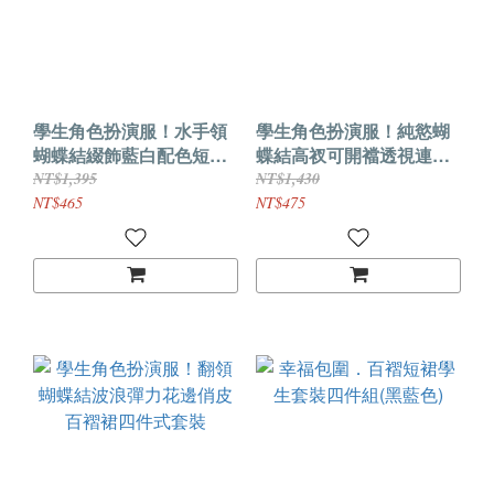
學生角色扮演服！水手領
學生角色扮演服！純慾蝴
蝴蝶結綴飾藍白配色短上
蝶結高衩可開襠透視連身
衣俏皮圓裙六件式套装
衣百褶短裙三件組
NT$1,395
NT$1,430
NT$465
NT$475