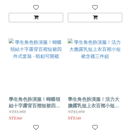
學生角色扮演服！蝴蝶領
學生角色扮演服！活力大
結十字露背百褶短裙四件
膽露乳短上衣百褶小短裙
式套裝 - 暗釦可開襠
含襪三件組
NT$1,080
NT$1,050
NT$360
NT$340