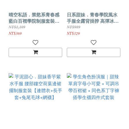
晴空私語．禁慾系青春感
日系甜妹．青春學院風水
藍白百褶學院制服套裝
手服全露背掛脖 高彈冰絲
【上衣+百褶裙+T褲】
包臀制服套裝【領子+連衣
NT$1,109
NT$989
裙+T褲】
NT$369
NT$329