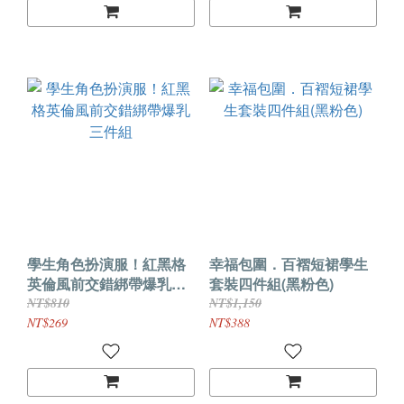
學生角色扮演服！紅黑格
幸福包圍．百褶短裙學生
英倫風前交錯綁帶爆乳三
套裝四件組(黑粉色)
件組
NT$810
NT$1,150
NT$269
NT$388