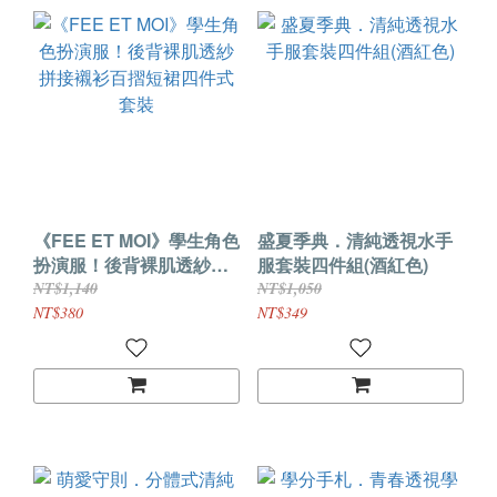
《FEE ET MOI》學生角色
盛夏季典．清純透視水手
扮演服！後背裸肌透紗拼
服套裝四件組(酒紅色)
接襯衫百摺短裙四件式套
NT$1,140
NT$1,050
裝
NT$380
NT$349