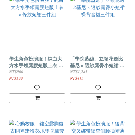
學生角色扮演服！純白大
「學院藍絲」立領花邊比
方水手領露腰短版上衣 ×
基尼 × 透紗露臀小短裙 裸
條紋短裙三件組
背含襪三件組
NT$900
NT$1,245
NT$299
NT$415