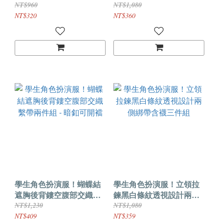
網衣裙三件組
格紋百褶裙
NT$960
NT$1,080
NT$320
NT$360
學生角色扮演服！蝴蝶結
學生角色扮演服！立領拉
遮胸後背鏤空腹部交織繫
鍊黑白條紋透視設計兩側
帶兩件組 - 暗釦可開襠
綁帶含襪三件組
NT$1,230
NT$1,080
NT$409
NT$359