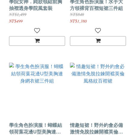
學院女神．純欲領結前胸
學生角色扮演服！水手大
抽褶透身學院風套裝
方領裸背百褶短裙三件組
NT$1,499
NT$840
NT$499
NT$1,380
學生角色扮演服！蝴蝶結
情趣短裙！野外約會必備
領荷葉花邊U型美胸連身
激情免脫拉鍊開襠英倫風