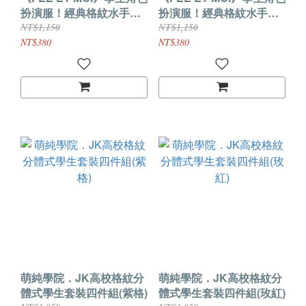
扮演服！經典格紋水手方
扮演服！經典格紋水手方
領百褶裙四件式套裝 ﹝白
領百褶裙四件式套裝﹝白
NT$1,150
NT$1,150
+粉格﹞
+藍格﹞
NT$380
NT$380
萌純學院．JK高校格紋分
萌純學院．JK高校格紋分
體式學生套裝四件組(紫格)
體式學生套裝四件組(玫紅)