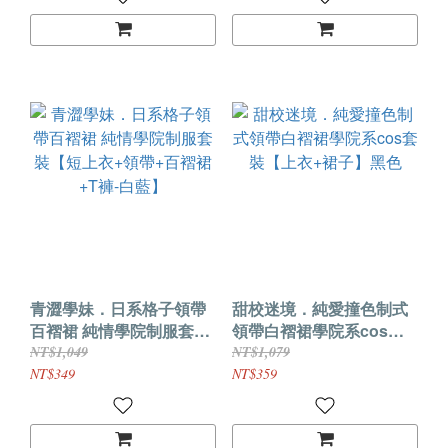
青澀學妹．日系格子領帶
甜校迷境．純愛撞色制式
百褶裙 純情學院制服套裝
領帶白褶裙學院系cos套
【短上衣+領帶+百褶裙+T
裝【上衣+裙子】黑色
NT$1,049
NT$1,079
褲-白藍】
NT$349
NT$359