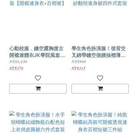
心動校服．鏤空露胸復古
學生角色扮演服！後背交
開襠連體衣JK學院風套裝
叉綁帶鏤空側腰抽褶薄紗
【開襠連身衣+百褶裙】
翻領連身裙四件式套裝
NT$1,130
NT$960
NT$378
NT$315