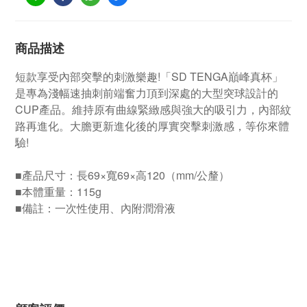
商品描述
短款享受內部突擊的刺激樂趣!「SD TENGA巔峰真杯」
是專為淺幅速抽刺前端奮力頂到深處的大型突球設計的
CUP產品。維持原有曲線緊緻感與強大的吸引力，內部紋
路再進化。大膽更新進化後的厚實突擊刺激感，等你來體
驗!
■產品尺寸：長69×寬69×高120（mm/公釐）
■本體重量：115g
■備註：一次性使用、內附潤滑液