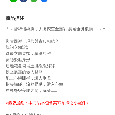
商品描述
＊╮蕾絲環繞胸，大膽挖空全露乳 惹君垂涎欲滴.....╭＊
復古回潮，現代與古典相結合
旗袍立領設計
鑲嵌立體盤扣，精緻典雅
蕾絲緊貼身形
迷離花蔓襯得玉肌隱隱綽綽
挖空展露的傲人雙峰
配上心機開襠，讓人垂涎
指尖觸碰，流蘇晃動，盪入心頭
在翹臀與美腿之間，沉淪......
※溫馨提醒：本商品不包含其它拍攝之小配件※
■內容物：連體衣x1