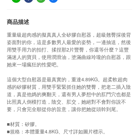
商品描述
重量級超肉感的擬真真人全矽膠自慰器，超級翹臀採後背
姿面對的你，這是多數男人最愛的姿勢，一邊抽送，然後
用雙手用力的拍打、揉捏那2片豐臀，你還等什麼？這豐
滿迷人的寶貝，使用潤滑油，塗滿曲線玲瓏的自慰器，跟
她來一場瘋狂的性愛吧。
這個大型自慰器是最真實的，重達4.89KG。超柔軟超肉
感的矽膠材質，用雙手緊緊抓住她的雙臀，把老二插入陰
道，真是他媽的爽翻天，還有男人夢想中的肛門穴也都是
比照真人倒模打造，陰交、肛交，她絕對不會對你說不
要，只會完全順從你的旨意，讓你把她從頭幹到尾。
■材質：矽膠。
■規格：本體重量4.8KG、尺寸詳如圖片標示。