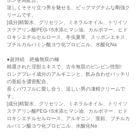
逞しくそそり立つ男を魅せる、ビッグマグナムな剛強ク
リームです。
[成分]精製水、グリセリン、ミネラルオイル、トリイソ
ステアリン酸PEG-15水添ヒマシ油、カルボマー、ヒド
ロキシエチルセルロース、冬虫夏草、スッポンエキス、
ブチルカルバミン酸ヨウ化プロピニル、水酸化Na
●超持続 絶倫無双の極
精選された淫獣エキスで、古今無双のビンビン性獣!
ロングプレイ成分のアルギニンと、飲み合わせバッチリ
の亜鉛を濃密配合。
長くパワフルに愛し合う、逞しい男の凄精クリームで
す。
[成分]精製水、グリセリン、ミネラルオイル、トリイソ
ステアリン酸PEG-15水添ヒマシ油、カルボマー、ヒド
ロキシエチルセルロース、アルギニン、亜鉛、ブチルカ
ルバミン酸ヨウ化プロピニル、水酸化Na