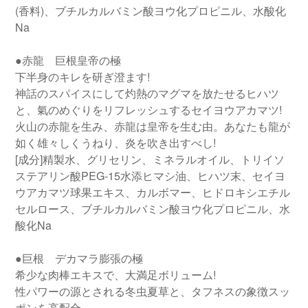
(香料)、ブチルカルバミン酸ヨウ化プロピニル、水酸化
Na
●赤龍 巨根皇帝の極
下半身のキレを研ぎ澄ます!
神話のスパイスにして灼熱のマグマを放たせるヒハツ
と、氣のめぐりをリフレッシュするセイヨウアカマツ!
火山の赤龍を生み、赤龍は皇帝を生む由。あなたも龍が
如く雄々しくうねり、炎を吹き出すべし!
[成分]精製水、グリセリン、ミネラルオイル、トリイソ
ステアリン酸PEG-15水添ヒマシ油、ヒハツ末、セイヨ
ウアカマツ球果エキス、カルボマー、ヒドロキシエチル
セルロース、ブチルカルバミン酸ヨウ化プロピニル、水
酸化Na
●巨根 デカマラ膨張の極
希少な肉棒エキスで、大満足ボリューム!
性パワーの源とされる冬虫夏草と、タフネスの象徴スッ
ポンを高配合。