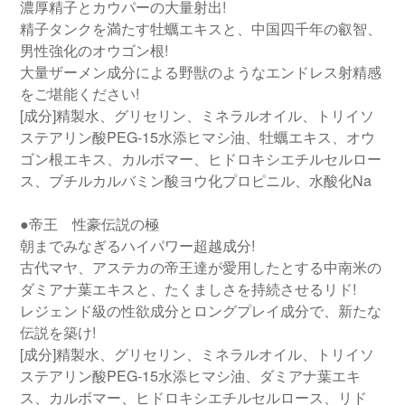
濃厚精子とカウパーの大量射出!
精子タンクを満たす牡蠣エキスと、中国四千年の叡智、
男性強化のオウゴン根!
大量ザーメン成分による野獣のようなエンドレス射精感
をご堪能ください!
[成分]精製水、グリセリン、ミネラルオイル、トリイソ
ステアリン酸PEG-15水添ヒマシ油、牡蠣エキス、オウ
ゴン根エキス、カルボマー、ヒドロキシエチルセルロー
ス、ブチルカルバミン酸ヨウ化プロピニル、水酸化Na
●帝王 性豪伝説の極
朝までみなぎるハイパワー超越成分!
古代マヤ、アステカの帝王達が愛用したとする中南米の
ダミアナ葉エキスと、たくましさを持続させるリド!
レジェンド級の性欲成分とロングプレイ成分で、新たな
伝説を築け!
[成分]精製水、グリセリン、ミネラルオイル、トリイソ
ステアリン酸PEG-15水添ヒマシ油、ダミアナ葉エキ
ス、カルボマー、ヒドロキシエチルセルロース、リド