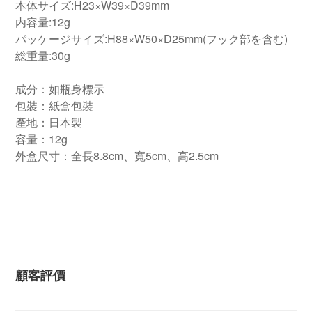
本体サイズ:H23×W39×D39mm
内容量:12g
パッケージサイズ:H88×W50×D25mm(フック部を含む)
総重量:30g
成分：如瓶身標示
包裝：紙盒包裝
產地：日本製
容量：12g
外盒尺寸：全長8.8cm、寬5cm、高2.5cm
顧客評價