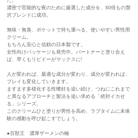
濃密で官能的な夜のために厳選した成分を、50倍もの贅
沢ブレンドに成功。
無味・無臭、ポケットで持ち運べる、使いやすい男性用
クリーム。
もちろん安心と信頼の日本製です。
女性向けパッケージも発売中。パートナーと塗り合え
ば、早くもリビドーがマックスに!
人が変われば、最適な成分が変わり、成分が変われば、
プレイも変化していきます。
ますます多様化する性嗜好を追い続け、つねにこれまで
と異なるアプローチと製法を追い求める「絶対イカせ
る」シリーズ。
このクリームひと塗りが男性を高め、ラブタイムに未体
験の感動を呼び起こすでしょう。
●百獣王 濃厚ザーメンの極