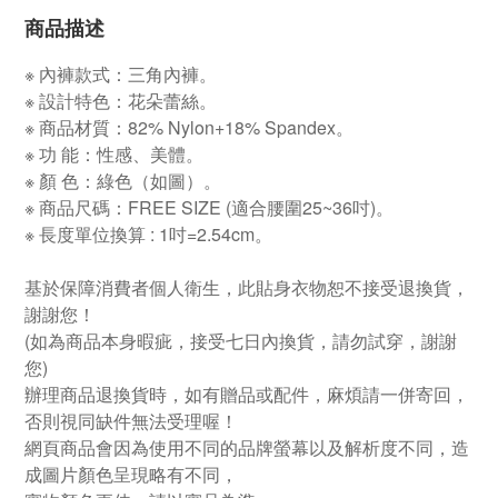
商品描述
※ 內褲款式：三角內褲。
※ 設計特色：花朵蕾絲。
※ 商品材質：82% Nylon+18% Spandex。
※ 功 能：性感、美體。
※ 顏 色：綠色（如圖）。
※ 商品尺碼：FREE SIZE (適合腰圍25~36吋)。
※ 長度單位換算 : 1吋=2.54cm。
基於保障消費者個人衛生，此貼身衣物恕不接受退換貨，
謝謝您！
(如為商品本身暇疵，接受七日內換貨，請勿試穿，謝謝
您)
辦理商品退換貨時，如有贈品或配件，麻煩請一併寄回，
否則視同缺件無法受理喔！
網頁商品會因為使用不同的品牌螢幕以及解析度不同，造
成圖片顏色呈現略有不同，