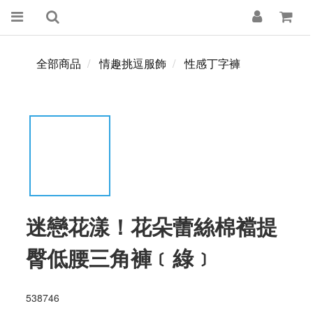
全部商品
情趣挑逗服飾
性感丁字褲
迷戀花漾！花朵蕾絲棉襠提
臀低腰三角褲﹝綠﹞
538746