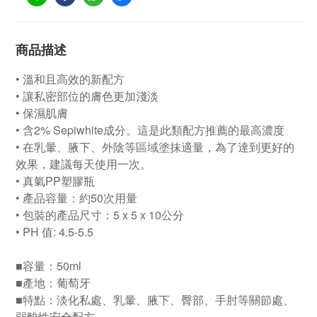
商品描述
• 溫和且高效的新配方
• 讓私密部位的膚色更加淺淡
• 保濕肌膚
• 含2% Sepiwhite成分。這是此類配方推薦的最高濃度
• 在乳暈、腋下、外陰等區域塗抹適量，為了達到更好的
效果，建議每天使用一次。
• 真氣PP塑膠瓶
• 產品容量：約50次用量
• 包裝的產品尺寸：5 x 5 x 10公分
• PH 值: 4.5-5.5
■容量：50ml
■產地：葡萄牙
■特點：淡化私處、乳暈、腋下、臀部、手肘等關節處、
弱酸性安全配方