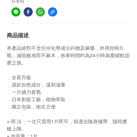
分享到
商品描述
本產品絕對不含任何化學成分葯物及麻藥，外用控時久
戰，減低敏感而不麻木，效果時間約為24小時為愛續航甜
蜜之旅。
．全新升級
．源於自然成分，溫和滋養
．一片續力夜戰
．日本創新工藝，植物萃取
．獨立包裝，衛生方便
※ 用 法：一次只需用1片即可，很適合隨身攜帶，隨時磨
槍上陣。
※ 內容量：1片。