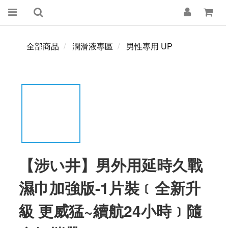
全部商品
潤滑液專區
男性專用 UP
【涉い井】男外用延時久戰
濕巾加強版-1片裝﹝全新升
級 更威猛~續航24小時﹞隨