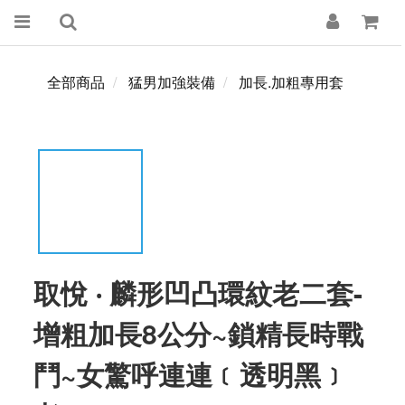
全部商品
猛男加強裝備
加長.加粗專用套
取悅 ‧ 麟形凹凸環紋老二套-
增粗加長8公分~鎖精長時戰
鬥~女驚呼連連﹝透明黑﹞