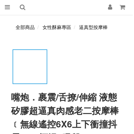
全部商品
女性酥麻專區
逼真型按摩棒
嘴炮．裹震/舌撩/伸縮 液態
矽膠超逼真肉感老二按摩棒
﹝無線遙控6X6上下衝撞抖