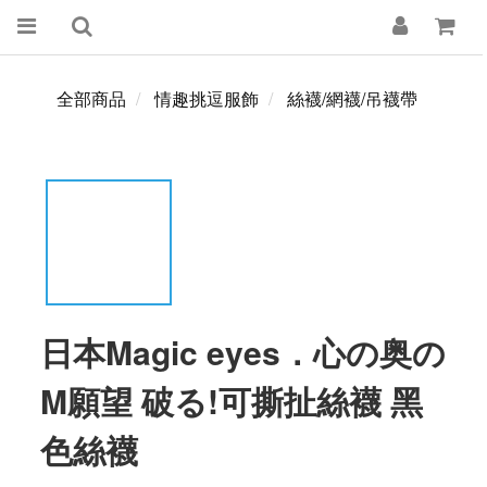
全部商品
情趣挑逗服飾
絲襪/網襪/吊襪帶
日本Magic eyes．心の奥の
M願望 破る!可撕扯絲襪 黑
色絲襪