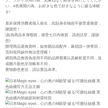
い。4色展開の為、お好きな色で好きなように破る体験
を!
基於保障消費者個人衛生，此貼身衣物恕不接受退換貨，
謝謝您！
(如為商品本身暇疵，接受七日內換貨，請勿試穿，謝謝
您)
辦理商品退換貨時，如有贈品或配件，麻煩請一併寄回，
否則視同缺件無法受理喔！
網頁商品會因為使用不同的品牌螢幕以及解析度不同，造
成圖片顏色呈現略有不同，
實物顏色更佳，請以實品為準。