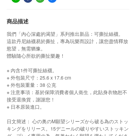
商品描述
我們「內心深處的渴望」系列推出新品：可撕扯絲襪。
這款丹尼絲襪易於撕扯，專為玩樂而設計，讓您盡情釋放
慾望，無需猶豫。
體驗隨心所欲的撕扯樂趣！
※ 內含1件可撕扯絲襪。
※ 外包裝尺寸：25.6 x 17.6 cm
※ 外包裝重量：38 公克
※ 注意事項：基於保障消費者個人衛生，此貼身衣物恕不
接受退換貨，謝謝您！
※ 日本原裝進口。
日文簡述： 心の奥のM願望シリーズから破る為のストッ
キングをリリース。15デニールの破りやすいストッキン
グ、プレイ専用の為、気兼ねなく願望を満たしてくださ