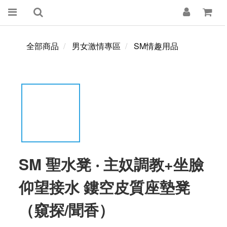
全部商品
男女激情專區
SM情趣用品
SM 聖水凳 ‧ 主奴調教+坐臉
仰望接水 鏤空皮質座墊凳
（窺探/聞香）