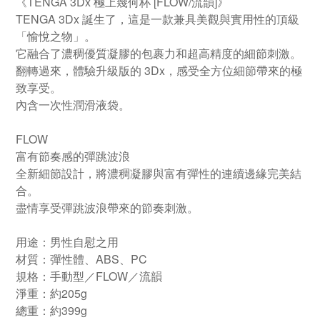
《TENGA 3Dx 極上幾何杯 [FLOW/流韻]》
TENGA 3Dx 誕生了，這是一款兼具美觀與實用性的頂級
「愉悅之物」。
它融合了濃稠優質凝膠的包裹力和超高精度的細節刺激。
翻轉過來，體驗升級版的 3Dx，感受全方位細節帶來的極
致享受。
內含一次性潤滑液袋。
FLOW
富有節奏感的彈跳波浪
全新細節設計，將濃稠凝膠與富有彈性的連續邊緣完美結
合。
盡情享受彈跳波浪帶來的節奏刺激。
用途：男性自慰之用
材質：彈性體、ABS、PC
規格：手動型／FLOW／流韻
淨重：約205g
總重：約399g