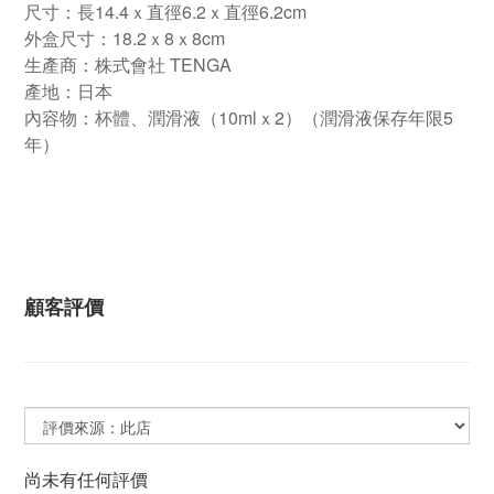
尺寸：長14.4ｘ直徑6.2ｘ直徑6.2cm
外盒尺寸：18.2ｘ8ｘ8cm
生產商：株式會社 TENGA
產地：日本
內容物：杯體、潤滑液（10mlｘ2）（潤滑液保存年限5
年）
顧客評價
尚未有任何評價