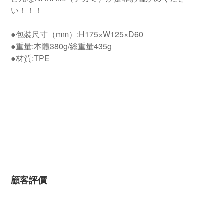
い！！！
●包裝尺寸（mm）:H175×W125×D60
●重量:本體380g/総重量435g
●材質:TPE
顧客評價