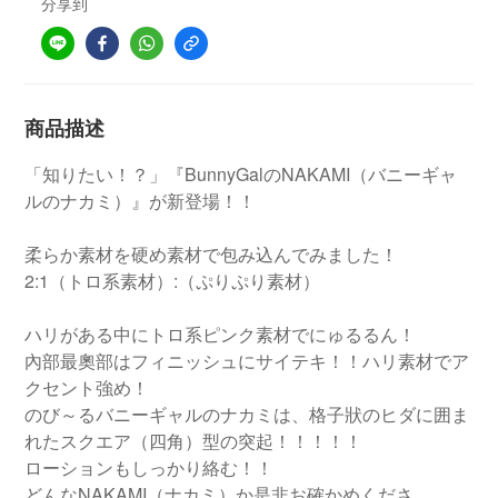
分享到
商品描述
「知りたい！？」『BunnyGalのNAKAMI（バニーギャ
ルのナカミ）』が新登場！！
柔らか素材を硬め素材で包み込んでみました！
2:1（トロ系素材）:（ぷりぷり素材）
ハリがある中にトロ系ピンク素材でにゅるるん！
內部最奧部はフィニッシュにサイテキ！！ハリ素材でア
クセント強め！
のび～るバニーギャルのナカミは、格子狀のヒダに囲ま
れたスクエア（四角）型の突起！！！！！
ローションもしっかり絡む！！
どんなNAKAMI（ナカミ）か是非お確かめくださ