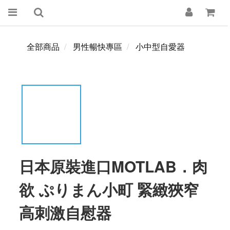
全部商品
男性暢快專區
小中型自愛器
日本原裝進口MOTLAB．肉
欲 ぷりまん小町 緊緻狹窄
高刺激自慰器