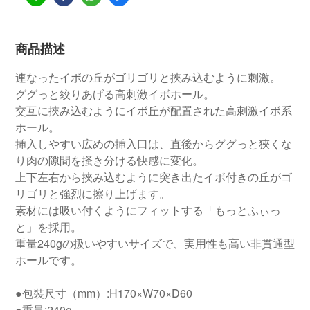
商品描述
連なったイボの丘がゴリゴリと挾み込むように刺激。
ググっと絞りあげる高刺激イボホール。
交互に挾み込むようにイボ丘が配置された高刺激イボ系
ホール。
挿入しやすい広めの挿入口は、直後からググっと狹くな
り肉の隙間を掻き分ける快感に変化。
上下左右から挾み込むように突き出たイボ付きの丘がゴ
リゴリと強烈に擦り上げます。
素材には吸い付くようにフィットする「もっとふぃっ
と」を採用。
重量240gの扱いやすいサイズで、実用性も高い非貫通型
ホールです。
●包裝尺寸（mm）:H170×W70×D60
●重量:240g