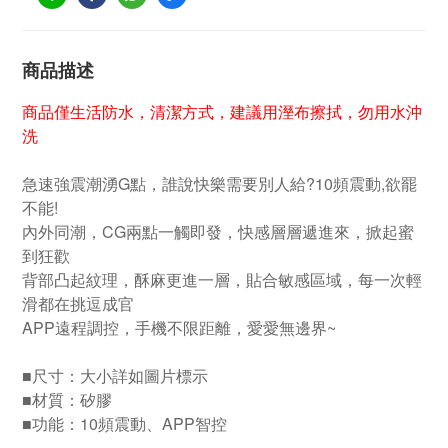
商品描述
商品僅生活防水，清潔方式，建議用溼布擦拭，勿用水沖
洗
急速強震潮湧G點，誰說快樂需要別人給?10頻震動,欲罷
不能!
內外同潮，CG兩點一觸即發，快感層層遞進來，掀起蜜
到狂歡
背部凸起紋理，酥麻更進一層，貼合敏感區域，每一次輕
滑都在挑逗成官
APP遠程調控，手機不限距離，愛愛無邊界~
■尺寸：大小詳如圖片標示
■材質：矽膠
■功能：10頻震動、APP智控