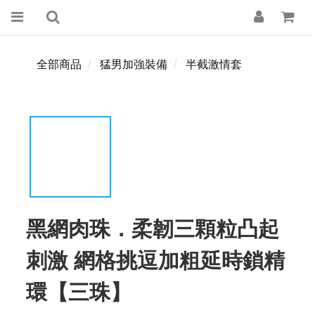
全部商品
猛男加強裝備
半截激情套
黑網肉珠．柔韌三顆粒凸起
刺激 網格挑逗加粗延時鎖精
環【三珠】