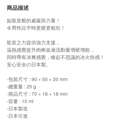
商品描述
如龍皇般的威厳與力量！
令男性比平時更硬更粗壯！
龍皇之力提供強力支援，
温熱感覺提升肉棒血液流動量增硬增粗，
同時帶有冰爽感覺，喚起不思議的冰火快感！
安心安全の日本製。
-包裝尺寸 : 90 × 50 × 20 mm
-總重量 : 25 g
-商品尺寸 : 70 × 18 × 18 mm
-容量 : 10 ml
-日本製造
-日本引進