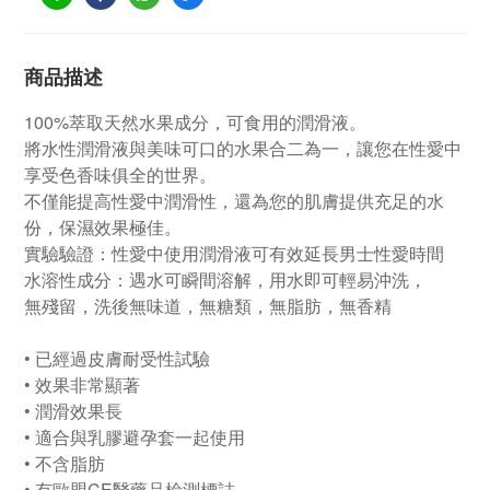
商品描述
100%萃取天然水果成分，可食用的潤滑液。
將水性潤滑液與美味可口的水果合二為一，讓您在性愛中
享受色香味俱全的世界。
不僅能提高性愛中潤滑性，還為您的肌膚提供充足的水
份，保濕效果極佳。
實驗驗證：性愛中使用潤滑液可有效延長男士性愛時間
水溶性成分：遇水可瞬間溶解，用水即可輕易沖洗，
無殘留，洗後無味道，無糖類，無脂肪，無香精
• 已經過皮膚耐受性試驗
• 效果非常顯著
• 潤滑效果長
• 適合與乳膠避孕套一起使用
• 不含脂肪
• 有歐盟CE醫藥品檢測標誌