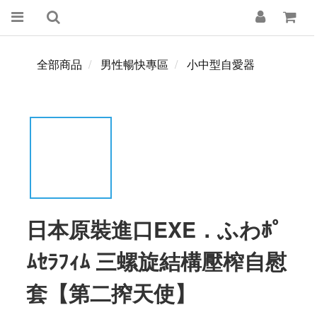
全部商品
男性暢快專區
小中型自愛器
日本原裝進口EXE．ふわﾎﾟ
ﾑｾﾗﾌｨﾑ 三螺旋結構壓榨自慰
套【第二搾天使】