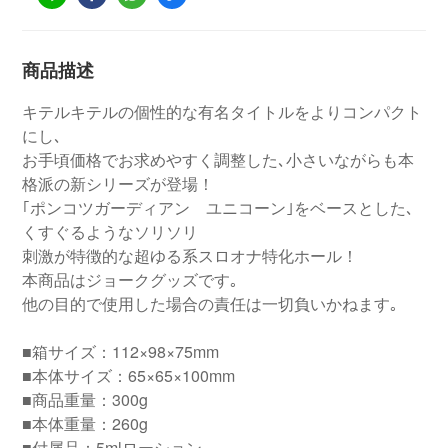
商品描述
キテルキテルの個性的な有名タイトルをよりコンパクト
にし､
お手頃価格でお求めやすく調整した､小さいながらも本
格派の新シリーズが登場！
｢ポンコツガーディアン ユニコーン｣をベースとした､
くすぐるようなソリソリ
刺激が特徴的な超ゆる系スロオナ特化ホール！
本商品はジョークグッズです｡
他の目的で使用した場合の責任は一切負いかねます｡
■箱サイズ：112×98×75mm
■本体サイズ：65×65×100mm
■商品重量：300g
■本体重量：260g
■付属品：5mlローション