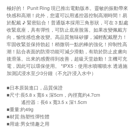
極好的！ Punit Ring 現已推出電動版本。靈敏的振動帶來
快感和高潮！此外，您還可以用遙控器控制高潮時間！易
於配戴 ♪ 緊密貼合！普通版本採用三角形狀，可在 3 點處
收緊底座，具有彈性，可防止底座脫落。如果改變佩戴方
向，愉悅感也會改變。高品質無味矽膠，減輕配戴壓力！
牢固收緊並保持勃起！稍微弱一點的棒的強化！抑制性高
潮！貼合表面的防滑功能可減少滑動，有助於防止皮膚向
後滑落。出來的感覺得到改善，超級天堂啟動！主機可充
電，因此可以環保使用。 *IPX5：使用水噴嘴噴水 透過施
加測試浸水至少3分鐘（不允許浸入水中）
■日本原裝進口，品質保證
■尺寸:長5.8ｘ寬6ｘ深5cm，內徑寬約4.7cm
遙控器：長6ｘ寬3.5ｘ深1.5cm
■重量:約49g
■材質:熱塑性彈性體
■用途:男女情趣之用