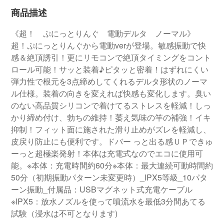
商品描述
《超！ ぷにっとりんぐ 電動デルタ ノーマル》
超！ぷにっとりんぐから電動verが登場。敏感振動で快
感＆絶頂誘引！更にリモコンで絶頂タイミングをコント
ロール可能！サッと装着♪ピタッと密着！はずれにくい
弾力性で根元を3点締めしてくれるデルタ形状のノーマ
ル仕様。装着の向きを変えれば快感も変化します。臭い
のない高品質シリコンで着けてるストレスを軽減！しっ
かり締め付け、勃ちの維持！萎え気味の竿の補強！イキ
抑制！フィット面に施された滑り止めがズレを軽減し、
皮戻り防止にも便利です。ドバー っと出る感ＵＰできゅ
ーっと超極楽発射！本体は充電式なのでエコに使用可
能。※本体：充電時間約60分※本体：最大連続可動時間約
50分（初期振動パターン未変更時）_IPX5等級_10パタ
ーン振動_付属品：USBマグネット式充電ケーブル
※IPX5：放水ノズルを使って噴流水を最低3分間あてる
試験（浸水は不可となります)