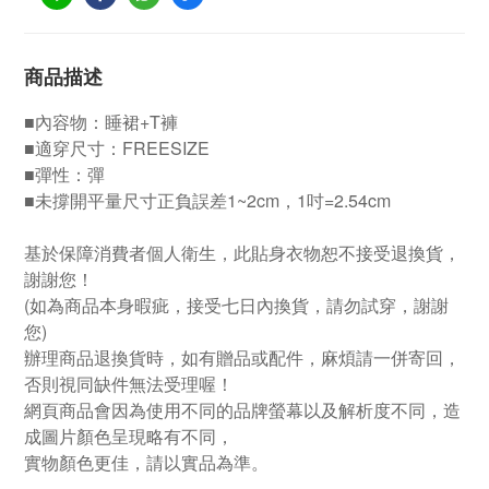
商品描述
■內容物：睡裙+T褲
■適穿尺寸：FREESIZE
■彈性：彈
■未撐開平量尺寸正負誤差1~2cm，1吋=2.54cm
基於保障消費者個人衛生，此貼身衣物恕不接受退換貨，
謝謝您！
(如為商品本身暇疵，接受七日內換貨，請勿試穿，謝謝
您)
辦理商品退換貨時，如有贈品或配件，麻煩請一併寄回，
否則視同缺件無法受理喔！
網頁商品會因為使用不同的品牌螢幕以及解析度不同，造
成圖片顏色呈現略有不同，
實物顏色更佳，請以實品為準。