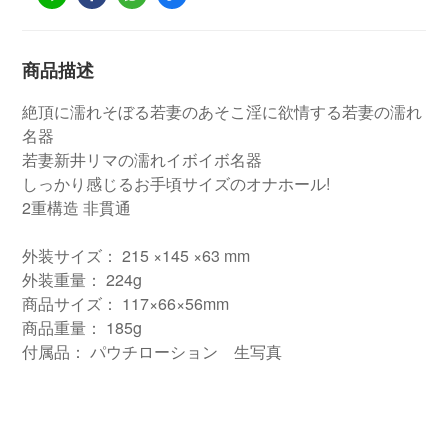
商品描述
絶頂に濡れそぼる若妻のあそこ淫に欲情する若妻の濡れ
名器
若妻新井リマの濡れイボイボ名器
しっかり感じるお手頃サイズのオナホール!
2重構造 非貫通
外装サイズ： 215 ×145 ×63 mm
外装重量： 224g
商品サイズ： 117×66×56mm
商品重量： 185g
付属品： パウチローション 生写真