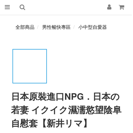
全部商品
男性暢快專區
小中型自愛器
日本原裝進口NPG．日本の
若妻 イクイク濕濡慾望陰阜
自慰套【新井リマ】