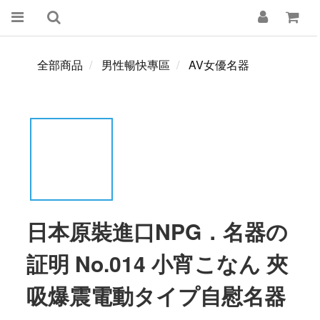
全部商品
男性暢快專區
AV女優名器
日本原裝進口NPG．名器の
証明 No.014 小宵こなん 夾
吸爆震電動タイプ自慰名器