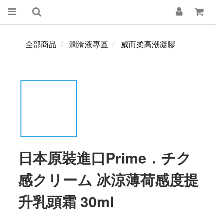
全部商品
潤滑液專區
威而柔高潮凝膠
日本原裝進口Prime．チク
感クリーム 冰涼薄荷感度提
升乳頭霜 30ml