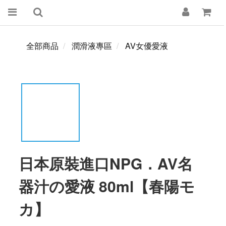
全部商品
潤滑液專區
AV女優愛液
日本原裝進口NPG．AV名
器汁の愛液 80ml【春陽モ
カ】