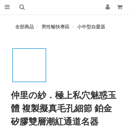
全部商品
男性暢快專區
小中型自愛器
仲里の紗．極上私穴魅惑玉
體 複製擬真毛孔細節 鉑金
矽膠雙層潮紅通道名器