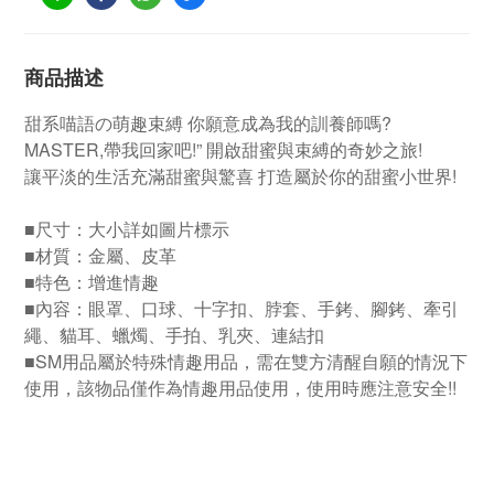
商品描述
甜系喵語の萌趣束縛 你願意成為我的訓養師嗎?
MASTER,帶我回家吧!” 開啟甜蜜與束縛的奇妙之旅!
讓平淡的生活充滿甜蜜與驚喜 打造屬於你的甜蜜小世界!
■尺寸：大小詳如圖片標示
■材質：金屬、皮革
■特色：增進情趣
■內容：眼罩、口球、十字扣、脖套、手銬、腳銬、牽引
繩、貓耳、蠟燭、手拍、乳夾、連結扣
■SM用品屬於特殊情趣用品，需在雙方清醒自願的情況下
使用，該物品僅作為情趣用品使用，使用時應注意安全!!