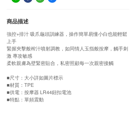
商品描述
強控+排汁 吸爪龜頭訓練器，操作簡單易懂小白也能輕鬆
上手
緊握夾擊般榨汁噴射調教，如同情人玉指般按摩，觸手刺
激 專攻敏感
柔軟親膚為壁緊密貼合，私密照顧每一次親密接觸
■尺寸：大小詳如圖片標示
■材質：TPE
■供電：按摩器 LR44鈕扣電池
■特點：單頻震動