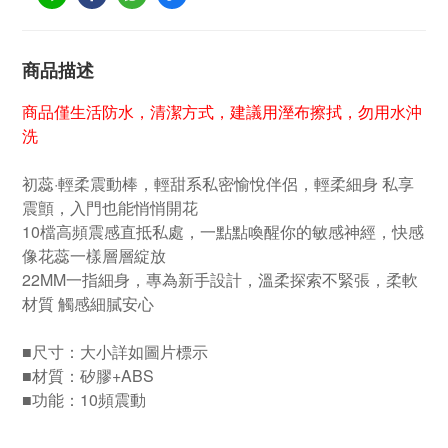
商品描述
商品僅生活防水，清潔方式，建議用溼布擦拭，勿用水沖
洗
初蕊·輕柔震動棒，輕甜系私密愉悅伴侶，輕柔細身 私享
震顫，入門也能悄悄開花
10檔高頻震感直抵私處，一點點喚醒你的敏感神經，快感
像花蕊一樣層層綻放
22MM一指細身，專為新手設計，溫柔探索不緊張，柔軟
材質 觸感細膩安心
■尺寸：大小詳如圖片標示
■材質：矽膠+ABS
■功能：10頻震動