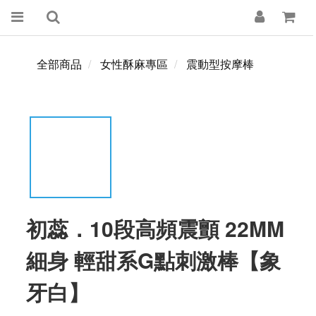
全部商品
女性酥麻專區
震動型按摩棒
初蕊．10段高頻震顫 22MM
細身 輕甜系G點刺激棒【象
牙白】