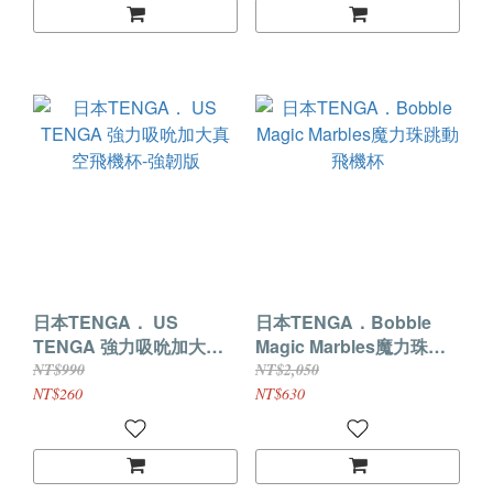
日本TENGA． US
日本TENGA．Bobble
TENGA 強力吸吮加大真
Magic Marbles魔力珠跳
空飛機杯-強韌版
動飛機杯
NT$990
NT$2,050
NT$260
NT$630