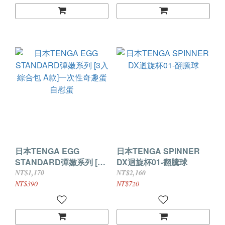
日本TENGA EGG
日本TENGA SPINNER
STANDARD彈嫩系列 [3
DX迴旋杯01-翻騰球
入綜合包 A款]一次性奇趣
NT$1,170
NT$2,160
蛋自慰蛋
NT$390
NT$720