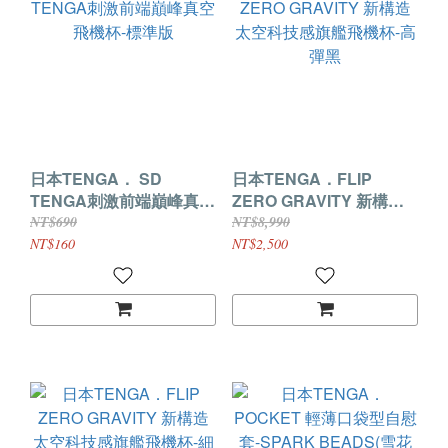
日本TENGA． SD
日本TENGA．FLIP
TENGA刺激前端巔峰真空
ZERO GRAVITY 新構造
飛機杯-標準版
太空科技感旗艦飛機杯-高
NT$690
NT$8,990
彈黑
NT$160
NT$2,500