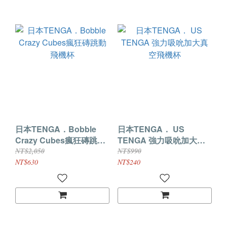
日本TENGA．Bobble
日本TENGA． US
Crazy Cubes瘋狂磚跳動
TENGA 強力吸吮加大真
飛機杯
空飛機杯
NT$2,050
NT$990
NT$630
NT$240