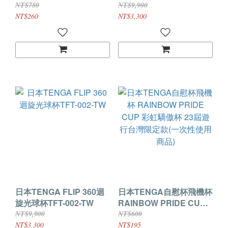
【METEOR SMASH/隕石
NT$780
NT$9,900
轟擊】
NT$260
NT$3,300
日本TENGA FLIP 360迴
日本TENGA自慰杯飛機杯
旋光球杯TFT-002-TW
RAINBOW PRIDE CUP
彩虹驕傲杯 23屆遊行台灣
NT$9,900
NT$600
限定款(一次性使用商品)
NT$3,300
NT$195