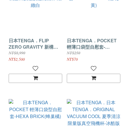
日本TENGA．FLIP
日本TENGA．POCKET
ZERO GRAVITY 新構造
輕薄口袋型自慰套-
太空科技感旗艦飛機杯-細
SPARK BEADS(雪花黃)
NT$8,990
NT$250
緻白
NT$2,500
NT$70