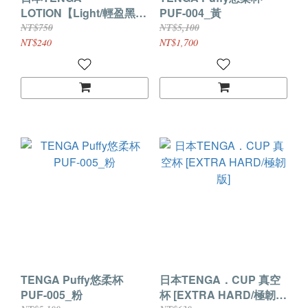
LOTION【Light/輕盈黑】
PUF-004_黃
新杯趣專用潤滑液 清晰型
NT$750
NT$5,100
潤滑液_170ML
NT$240
NT$1,700
TENGA Puffy悠柔杯
日本TENGA．CUP 真空
PUF-005_粉
杯 [EXTRA HARD/極韌