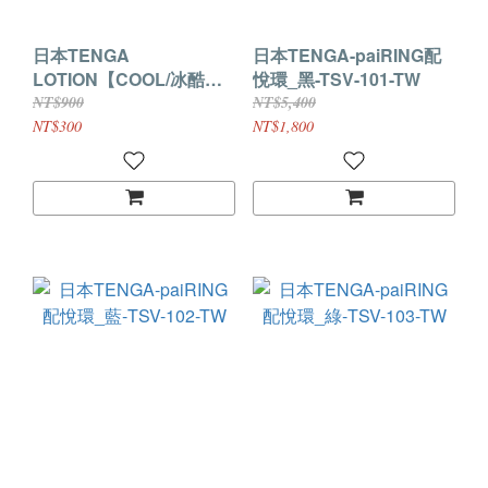
日本TENGA
日本TENGA-paiRING配
LOTION【COOL/冰酷
悅環_黑-TSV-101-TW
藍】新杯趣專用潤滑液 冰
NT$900
NT$5,400
涼感潤滑液170ml
NT$300
NT$1,800