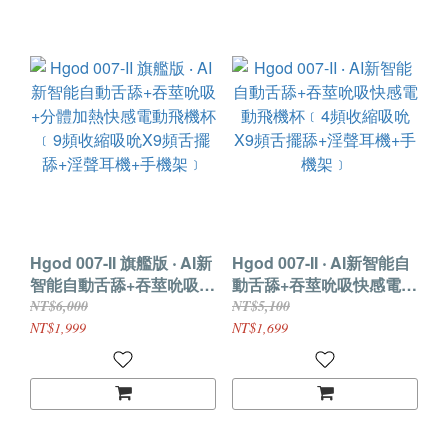
Hgod 007-II 旗艦版 ‧ AI新
Hgod 007-II ‧ AI新智能自
智能自動舌舔+吞莖吮吸
動舌舔+吞莖吮吸快感電動
+分體加熱快感電動飛機杯
飛機杯﹝4頻收縮吸吮X9
NT$6,000
NT$5,100
﹝9頻收縮吸吮X9頻舌擺
頻舌擺舔+淫聲耳機+手機
NT$1,999
NT$1,699
舔+淫聲耳機+手機架﹞
架﹞