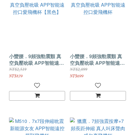
小蠻腰．9頻強勁震顫 真
小蠻腰．9頻強勁震顫 真
空負壓吮吸 APP智能遠控
空負壓吮吸 APP智能遠控
口愛飛機杯【黑色】
口愛飛機杯
NT$2,519
NT$2,099
NT$839
NT$699