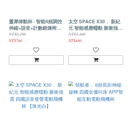
靈犀律動杯 ‧ 智能4頻調控
太空 SPACE X30． 新紀
伸縮+語音+計數鍛煉榨精
元 智能感應蠕動 脈衝強震
飛機杯﹝四國語音呻吟+顆
四國語音發聲電動飛機杯
NT$2,280
NT$1,440
粒刺激腔道+耳機+USB充
【暗耀黑】
NT$760
NT$480
電﹞