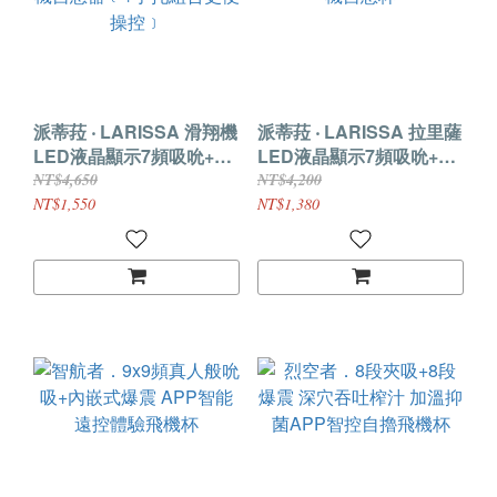
派蒂菈 ‧ LARISSA 滑翔機
派蒂菈 ‧ LARISSA 拉里薩
LED液晶顯示7頻吸吮+7
LED液晶顯示7頻吸吮+7
頻強震x5段速度榨精飛機
頻強震x5段速度榨精飛機
NT$4,650
NT$4,200
自慰器﹝+手托組合更便操
自慰杯
NT$1,550
NT$1,380
控﹞