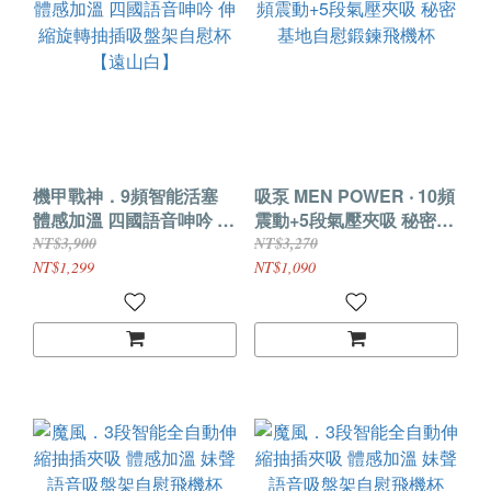
機甲戰神．9頻智能活塞
吸泵 MEN POWER ‧ 10頻
體感加溫 四國語音呻吟 伸
震動+5段氣壓夾吸 秘密基
縮旋轉抽插吸盤架自慰杯
地自慰鍛鍊飛機杯
NT$3,900
NT$3,270
【遠山白】
NT$1,299
NT$1,090