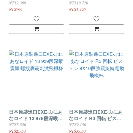
動飛機杯
HOLE 5×7頻震動旋轉扭
NT$2,399
NT$10,770
扭電動飛機杯
NT$799
NT$3,590
日本原裝進口EXE‧ぷにあ
日本原裝進口EXE‧ぷにあ
なロイド 13 9x9段深喉震
なロイド R3 回転 ピスト
顫 螺紋裹筋刺激飛機杯
ン 8X10段強震旋轉電動飛
NT$8,850
NT$9,150
機杯
NT$2,950
NT$3,050