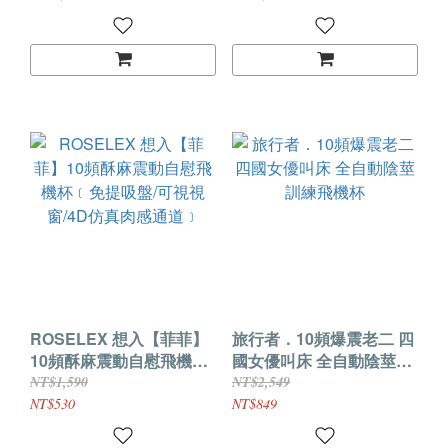
ROSELEX 想入【菲菲】
旅行者．10頻爆震老二 四
10頻酥麻震動自慰飛機杯
國女優叫床 全自動陰莖訓
﹝免提吸盤/可視視窗/4D
練飛機杯
NT$1,590
NT$2,549
仿真肉感通道﹞
NT$530
NT$849