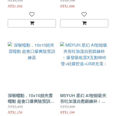
伸縮旋x5段速度榨精飛機
迴轉吸引專家級口交技巧
NT$5,550
NT$5,700
自慰杯
自慰器
NT$1,850
NT$1,890
深喉蠕動．10x10頻夾震
MSYUH 星幻 AI智能吸夾
蠕動 超會口爆爽陰莖訓練
吞吐加溫自慰鍛鍊杯﹝爆
器
發吸吮震X互動呻吟聲+硅
NT$3,450
NT$3,600
膠腔道+USB充電﹞
NT$1,150
NT$1,199