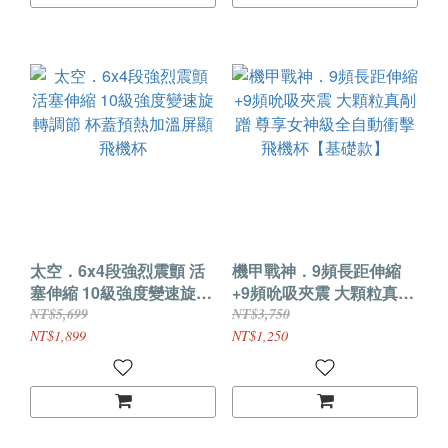
太空．6x4段強烈震顫 活
機甲戰神．9頻長距伸縮
塞伸縮 10級強度變速旋轉
+9頻吮吸夾震 大顆粒真剮
調節 杯蓋預熱加溫屏顯飛
蹭 尊享女神級全自動衝擊
NT$5,699
NT$3,750
機杯
飛機杯【基礎款】
NT$1,899
NT$1,250