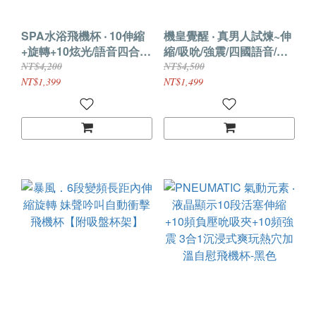
SPA水浴飛機杯 ‧ 10伸縮
機皇覺醒 ‧ 真男人試煉~伸
+旋轉+10炫光/語音四合一
縮/吸吮/強震/四國語音/智
吞根強勢合體~立體花式活
能加溫/數屏顯示多模式飛
NT$4,200
NT$4,500
塞水療杯﹝按摩+自慰+鍛
機杯﹝功能革新X進化UP/
NT$1,399
NT$1,499
練﹞漸變綠迷漾色調
肉感顆粒摩擦+附耳機﹞