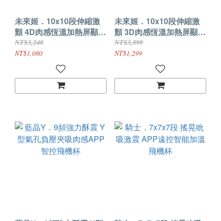
未來姬．10x10段伸縮激
未來姬．10x10段伸縮激
顫 4D肉感恆溫加熱屏顯飛
顫 3D肉感恆溫加熱屏顯智
機杯【白色基礎款】
能飛機杯【黑色APP款】
NT$3,240
NT$3,899
NT$1,080
NT$1,299