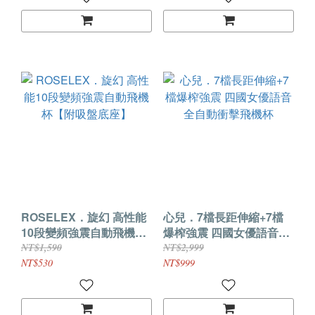
ROSELEX．旋幻 高性能
心兒．7檔長距伸縮+7檔
10段變頻強震自動飛機杯
爆榨強震 四國女優語音全
【附吸盤底座】
自動衝擊飛機杯
NT$1,590
NT$2,999
NT$530
NT$999