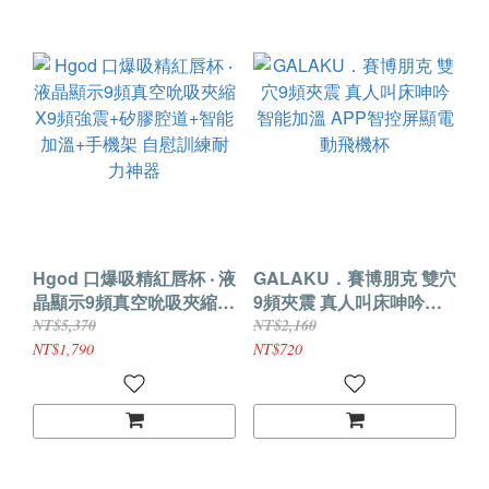
Hgod 口爆吸精紅唇杯 ‧ 液
GALAKU．賽博朋克 雙穴
晶顯示9頻真空吮吸夾縮
9頻夾震 真人叫床呻吟智
X9頻強震+矽膠腔道+智能
能加溫 APP智控屏顯電動
NT$5,370
NT$2,160
加溫+手機架 自慰訓練耐
飛機杯
NT$1,790
NT$720
力神器