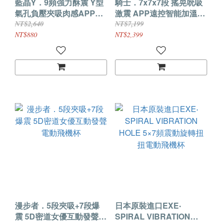
藍晶Y．9頻強力酥震 Y型
騎士．7x7x7段 搖晃吮吸
氣孔負壓夾吸肉感APP智
激震 APP遠控智能加溫飛
控飛機杯
機杯
NT$2,640
NT$7,199
NT$880
NT$2,399
漫步者．5段夾吸+7段爆
日本原裝進口EXE‧
震 5D密道女優互動發聲電
SPIRAL VIBRATION