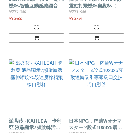
機杯-智能互動感應語音
震動打飛機杯自慰杯（四
+12頻震動自慰訓練杯-升
國語音呻吟+加溫+免持吸
NT$1,380
NT$1,680
級款﹝免手持吸附+附耳機
盤+附耳機+USB充電﹞
NT$460
NT$559
淫聲+USB充電﹞
派蒂菈 ‧ KAHLEAH 卡利
日本NPG．奇蹟Wオナマ
亞 液晶顯示7頻旋轉活塞
スター 2段式10x3x5震動