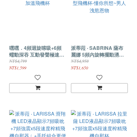
嘿嘿．4頻迴旋嗦吸+6頻
派蒂菈 ‧ SABRINA 薩布
蠕動深吞 互動發聲極速加
麗娜 5頻內旋轉擺動湧爆
溫飛機杯
型飛機杯-懂你所想~男人
NT$4,799
NT$4,950
洩慾恩物
NT$1,599
NT$1,650