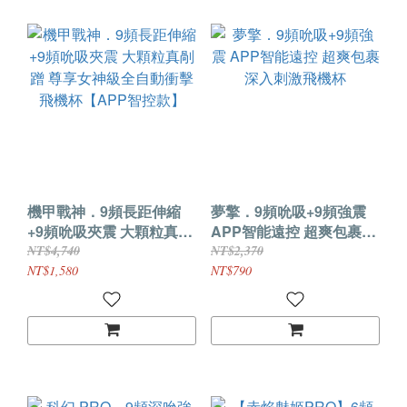
機甲戰神．9頻長距伸縮
夢擎．9頻吮吸+9頻強震
+9頻吮吸夾震 大顆粒真剮
APP智能遠控 超爽包裹深
蹭 尊享女神級全自動衝擊
入刺激飛機杯
NT$4,740
NT$2,370
飛機杯【APP智控款】
NT$1,580
NT$790