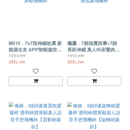
M510．7x7段伸縮吮震 新
獵鷹．7頻強震按摩+7頻
能源女友 APP智能遠控屏
長距伸縮 真人叫床聲肉感
顯飛機杯
包裹飛機杯
NT$3,599
NT$3,899
NT$1,199
NT$1,299