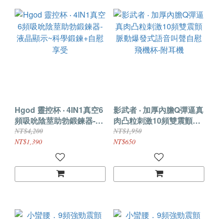
Hgod 靈控杯 ‧ 4IN1真空6
影武者 ‧ 加厚內膽Q彈逼真
頻吸吮陰莖助勃鍛鍊器-液
肉凸粒刺激10頻雙震顫脈
晶顯示~科學鍛鍊+自慰享
動爆發式語音叫聲自慰飛
NT$4,200
NT$1,950
受
機杯-附耳機
NT$1,390
NT$650