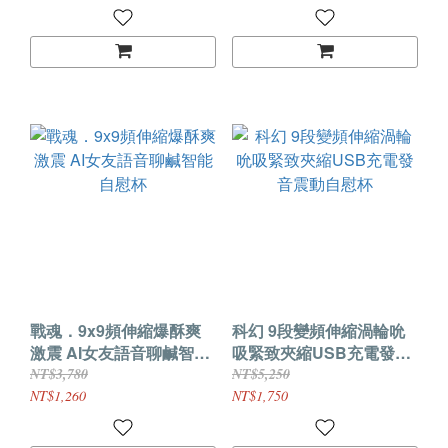
戰魂．9x9頻伸縮爆酥爽
科幻 9段變頻伸縮渦輪吮
激震 AI女友語音聊鹹智能
吸緊致夾縮USB充電發音
自慰杯
震動自慰杯
NT$3,780
NT$5,250
NT$1,260
NT$1,750