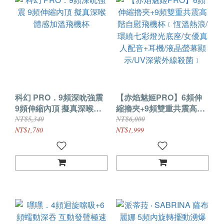
科幻 PRO．9頻深吮強震
【赤焰魅姬PRO】6頻伸
9頻伸縮內頂 擬真深喉體
縮擼夾+9頻雙重共震高階
感加溫飛機杯
自慰飛機杯﹝恆溫熱浪/環
NT$5,340
NT$6,000
繞七彩燈光底座/女優真人
NT$1,780
NT$1,999
配音+耳機/液晶螢幕顯
示/UV深紫外線殺菌﹞