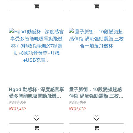
Hgod 動感杯 ‧ 深度感官享
量子脈衝．10段變頻超感
受多智能吮吸電動飛機杯
伸縮 渦流強勁震顫 三校合
﹝3頻收縮吸吮X7頻震動
一加溫飛機杯
NT$4,350
NT$3,060
+3國語音發聲+耳機+USB
NT$1,450
NT$1,020
充電﹞