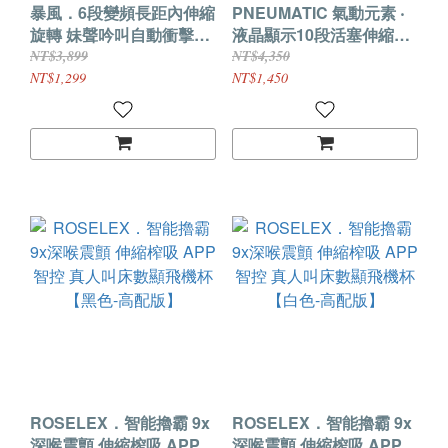
暴風．6段變頻長距內伸縮
PNEUMATIC 氣動元素 ‧
旋轉 妹聲吟叫自動衝擊飛
液晶顯示10段活塞伸縮
機杯【附吸盤杯架】
+10頻負壓吮吸夾+10頻強
NT$3,899
NT$4,350
震 3合1沉浸式爽玩熱穴加
NT$1,299
NT$1,450
溫自慰飛機杯-黑色
ROSELEX．智能擼霸 9x
ROSELEX．智能擼霸 9x
深喉震顫 伸縮榨吸 APP智
深喉震顫 伸縮榨吸 APP智