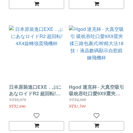
日本原裝進口EXE．ぷに
Hgod 達克杯 ‧ 大真空吸引
あなロイドR2 超回転!
吸吮吞吐口愛9X9震夾揉
4X4旋轉強震飛機杯
三維包裹式/榨精大法18
NT$8,070
NT$4,800
技﹞液晶數碼顯示自慰鍛
NT$2,690
NT$1,599
鍊飛機杯