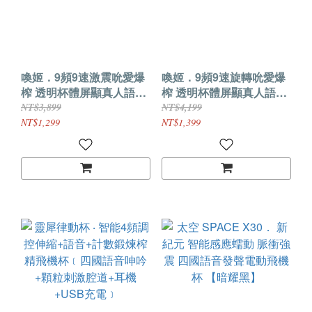
喚姬．9頻9速激震吮愛爆
喚姬．9頻9速旋轉吮愛爆
榨 透明杯體屏顯真人語音
榨 透明杯體屏顯真人語音
手把飛機杯【震動吮吸
手把飛機杯【旋轉吮吸
NT$3,899
NT$4,199
款】
款】
NT$1,299
NT$1,399