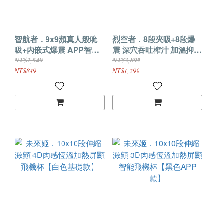
智航者．9x9頻真人般吮
烈空者．8段夾吸+8段爆
吸+內嵌式爆震 APP智能
震 深穴吞吐榨汁 加溫抑菌
遠控體驗飛機杯
APP智控自擼飛機杯
NT$2,549
NT$3,899
NT$849
NT$1,299