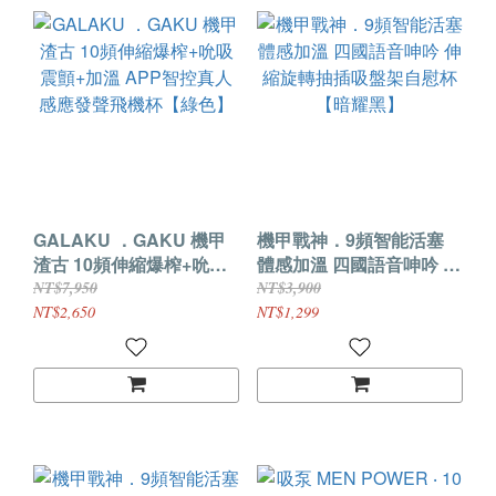
GALAKU ．GAKU 機甲
機甲戰神．9頻智能活塞
渣古 10頻伸縮爆榨+吮吸
體感加溫 四國語音呻吟 伸
震顫+加溫 APP智控真人
縮旋轉抽插吸盤架自慰杯
NT$7,950
NT$3,900
感應發聲飛機杯【綠色】
【暗耀黑】
NT$2,650
NT$1,299