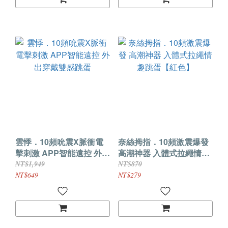
雲悸．10頻吮震X脈衝電
奈絲拇指．10頻激震爆發
擊刺激 APP智能遠控 外出
高潮神器 入體式拉繩情趣
穿戴雙感跳蛋
跳蛋【紅色】
NT$1,949
NT$870
NT$649
NT$279