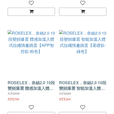
ROSELEX．奈絲2.0 10段
ROSELEX．奈絲2.0 10段
變頻爆震 體感加溫入體式
變頻爆震 智能加溫入體式
拉繩情趣跳蛋【APP智控
拉繩情趣跳蛋【基礎款-綠
NT$899
NT$809
款-粉色】
色】
NT$299
NT$269