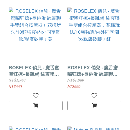
ROSELEX 俏兒 ‧ 魔舌蜜
ROSELEX 俏兒 ‧ 魔舌蜜
嘴狂撩+長跳蛋 舔震聯手
嘴狂撩+長跳蛋 舔震聯手
雙組合按摩器﹝花樣玩
雙組合按摩器﹝花樣玩
NT$1,980
NT$1,980
法/10頻強震/內外同享潮
法/10頻強震/內外同享潮
NT$660
NT$660
吹/親膚矽膠﹞黄
吹/親膚矽膠﹞紅