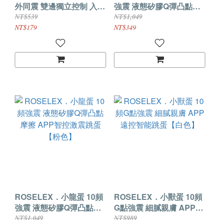
外同震 雙邊獨立控制 入體
強震 液態矽膠Q彈凸點摩
雙跳蛋【USB直插款-紫
擦 APP智控激震跳蛋【綠
NT$539
NT$1,049
色】
色】
NT$179
NT$349
ROSELEX．小龍蛋 10頻
ROSELEX．小獸蛋 10頻
強震 液態矽膠Q彈凸點摩
G點強震 細膩親膚 APP遠
擦 APP智控激震跳蛋【粉
控智能跳蛋【白色】
NT$1,049
NT$989