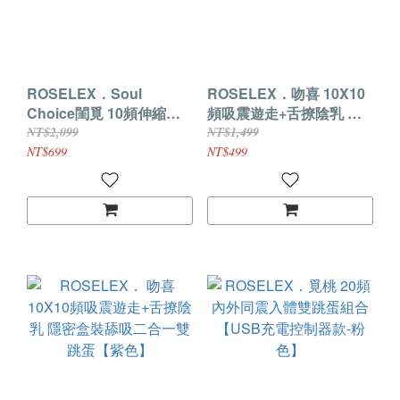
ROSELEX．Soul
ROSELEX．吻喜 10X10
Choice閨覓 10頻伸縮頂
頻吸震遊走+舌撩陰乳 隱
震衝擊 唯美漸變色 APP智
密盒裝舔吸二合一雙跳蛋
NT$2,099
NT$1,499
控情趣跳蛋
【粉色】
NT$699
NT$499