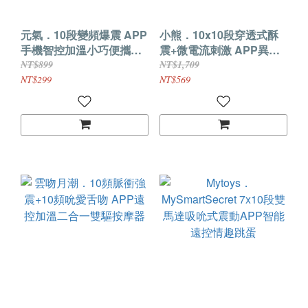
元氣．10段變頻爆震 APP
小熊．10x10段穿透式酥
手機智控加溫小巧便攜情
震+微電流刺激 APP異地
趣跳蛋
互動電擊跳蛋
NT$899
NT$1,709
NT$299
NT$569