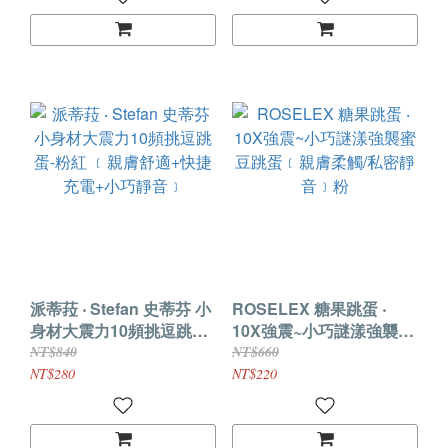
派蒂菈 ‧ Stefan 史蒂芬 小
ROSELEX 糖果跳蛋 ‧
身材大震力10頻挑逗跳蛋-
10X強震~小巧謎漾強襲蜜
粉紅 ﹝親膚舒適+快捷充
豆跳蛋﹝親膚柔觸/私密靜
NT$840
NT$660
電+小巧靜音﹞
音﹞粉
NT$280
NT$220