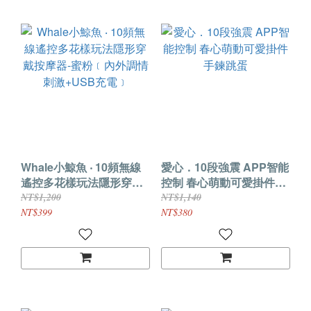
Whale小鯨魚 ‧ 10頻無線
愛心．10段強震 APP智能
遙控多花樣玩法隱形穿戴
控制 春心萌動可愛掛件手
按摩器-蜜粉﹝內外調情刺
鍊跳蛋
NT$1,200
NT$1,140
激+USB充電﹞
NT$399
NT$380