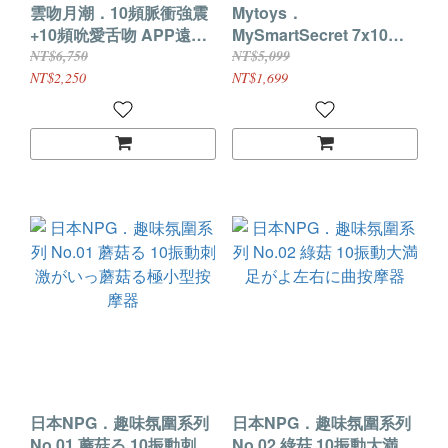
雲吻月潮．10頻脈衝強震
Mytoys．
+10頻吮愛舌吻 APP遠控
MySmartSecret 7x10段
加溫二合一雙驅按摩器
雙馬達吸吮式震動APP智
NT$6,750
NT$5,099
能遠控情趣跳蛋
NT$2,250
NT$1,699
日本NPG．趣味氛圍系列
日本NPG．趣味氛圍系列
No.01 蘑菇る 10振動刺激
No.02 綠菇 10振動大満足