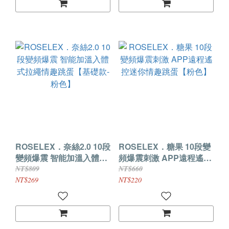
ROSELEX．奈絲2.0 10段
ROSELEX．糖果 10段變
變頻爆震 智能加溫入體式
頻爆震刺激 APP遠程遙控
拉繩情趣跳蛋【基礎款-粉
迷你情趣跳蛋【粉色】
NT$809
NT$660
色】
NT$269
NT$220