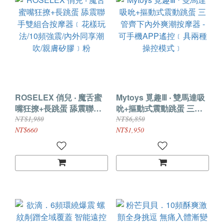
ROSELEX 俏兒 ‧ 魔舌蜜
Mytoys 覓趣Ⅲ ‧ 雙馬達吸
嘴狂撩+長跳蛋 舔震聯手
吮+摳動式震動跳蛋 三管
雙組合按摩器﹝花樣玩
齊下內外爽潮按摩器 - 可
NT$1,980
NT$6,850
法/10頻強震/內外同享潮
手機APP遙控﹝具兩種操
NT$660
NT$1,950
吹/親膚矽膠﹞粉
控模式﹞