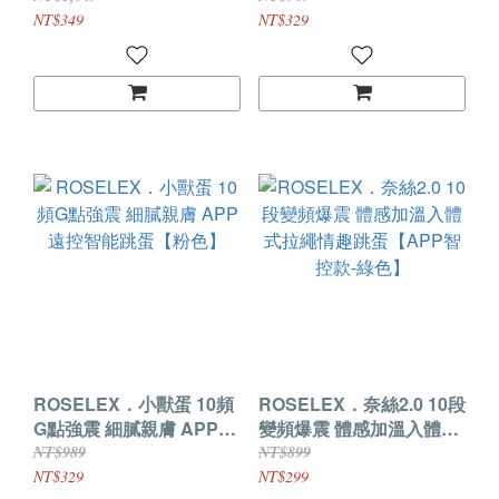
色】
NT$349
NT$329
ROSELEX．小獸蛋 10頻
ROSELEX．奈絲2.0 10段
G點強震 細膩親膚 APP遠
變頻爆震 體感加溫入體式
控智能跳蛋【粉色】
拉繩情趣跳蛋【APP智控
NT$989
NT$899
款-綠色】
NT$329
NT$299