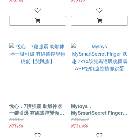
磁吸充電﹞
NT$760
NT$119
悅心．7段強震 助燃神器
Mytoys．
一鍵引爆 有線遙控變頻跳
MySmartSecret Finger
蛋【雙跳蛋】
覓趣 7x10段雙馬達吸吮摳
NT$479
NT$5,850
震 APP智能遠控情趣跳蛋
NT$159
NT$1,950