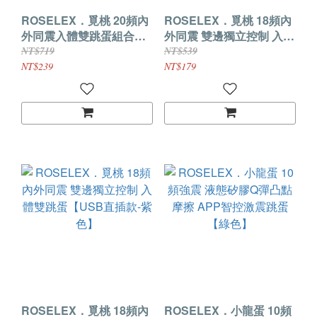
ROSELEX．覓桃 20頻內
ROSELEX．覓桃 18頻內
外同震入體雙跳蛋組合
外同震 雙邊獨立控制 入體
【USB充電控制器款-紫
雙跳蛋【USB直插款-粉
NT$719
NT$539
色】
色】
NT$239
NT$179
ROSELEX．覓桃 18頻內
ROSELEX．小龍蛋 10頻