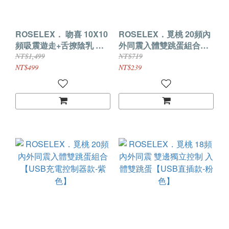
ROSELEX． 吻喜 10X10
ROSELEX．覓桃 20頻內
頻吸震遊走+舌撩陰乳 隱
外同震入體雙跳蛋組合
密盒裝舔吸二合一雙跳蛋
【USB充電控制器款-粉
NT$1,499
NT$719
【紫色】
色】
NT$499
NT$239