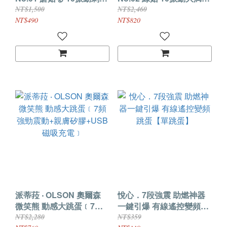
がいっ蘑菇る極小型按摩
がよ左右に曲按摩器
NT$1,500
NT$2,460
器
NT$490
NT$820
派蒂菈 ‧ OLSON 奧爾森
悅心．7段強震 助燃神器
微笑熊 動感大跳蛋﹝7頻
一鍵引爆 有線遙控變頻跳
強勁震動+親膚矽膠+USB
蛋【單跳蛋】
NT$2,280
NT$359