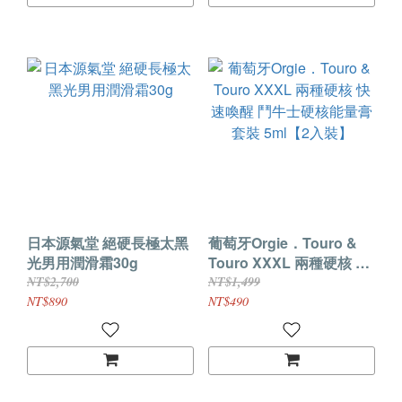
日本源氣堂 絕硬長極太黑
葡萄牙Orgie．Touro &
光男用潤滑霜30g
Touro XXXL 兩種硬核 快
速喚醒 鬥牛士硬核能量膏
NT$2,700
NT$1,499
套裝 5ml【2入裝】
NT$890
NT$490