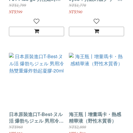
養小金瓶【5ml】
男用專用乳霜10g
NT$1,799
NT$1,770
NT$599
NT$590
日本原裝進口T-Best‧ヌル
海王瓶丨增量瑪卡・熱感
活 爆勃ちジェル 男用冷熱
精華液（野性木質香）
雙重爆炸勃起凝膠-20ml
NT$960
NT$2,080