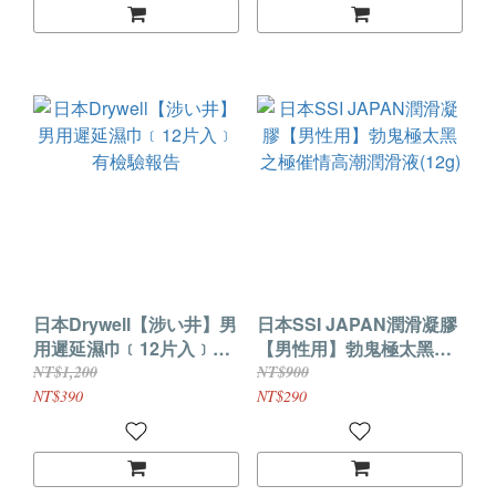
日本Drywell【涉い井】男
日本SSI JAPAN潤滑凝膠
用遲延濕巾﹝12片入﹞有
【男性用】勃鬼極太黑之
檢驗報告
極催情高潮潤滑液(12g)
NT$1,200
NT$900
NT$390
NT$290