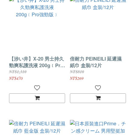
【涉い井】X-20 男士持久
倍耐力 PEINEILI 延遲濕
勁爽私護洗液 200g﹝Pro
紙巾 盒裝/12片
強勁版﹞
NT$1,310
NT$810
NT$470
NT$269