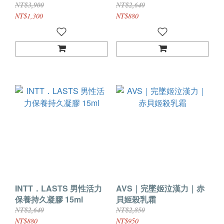
型﹝適合追求愛愛20分鐘
NT$3,900
NT$2,640
的你~可使用約50次﹞
NT$1,300
NT$880
INTT．LASTS 男性活力
AVS｜完墜姬泣漢力｜赤
保養持久凝膠 15ml
貝姬殺乳霜
NT$2,640
NT$2,850
NT$880
NT$950