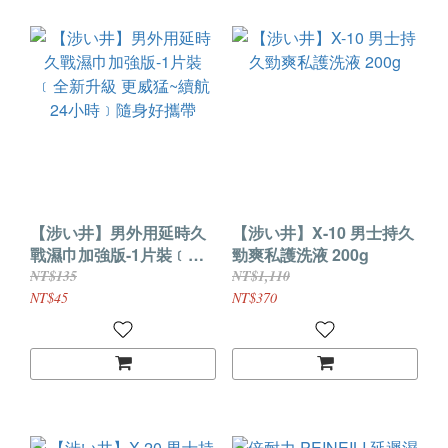
【涉い井】男外用延時久
【涉い井】X-10 男士持久
戰濕巾加強版-1片裝﹝全
勁爽私護洗液 200g
新升級 更威猛~續航24小
NT$135
NT$1,110
時﹞隨身好攜帶
NT$45
NT$370