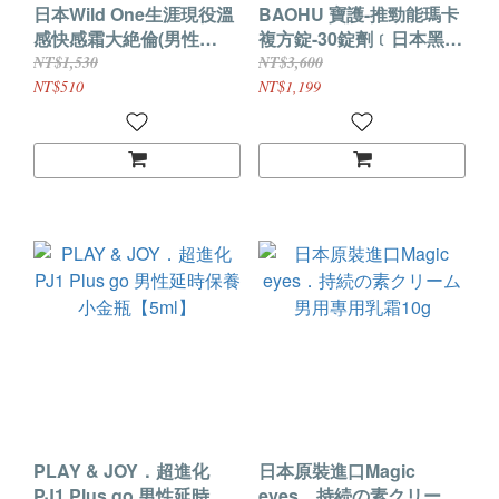
日本Wild One生涯現役溫
BAOHU 寶護-推勁能瑪卡
感快感霜大絶倫(男性
複方錠-30錠劑﹝日本黑瑪
用)12g
卡~原裝進口﹞
NT$1,530
NT$3,600
NT$510
NT$1,199
PLAY & JOY．超進化
日本原裝進口Magic
PJ1 Plus go 男性延時保
eyes．持続の素クリーム