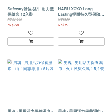
Safeway舒位-猛牛 耐力型
HARU XOXO Long
保險套 12入裝
Lasting提耐持久型保險套
｜麻醉劑添加
NT$1,200
NT$350
NT$390
NT$350
男魂 ‧ 男用活力保養濕巾 -
男魂 ‧ 男用活力保養濕巾 -