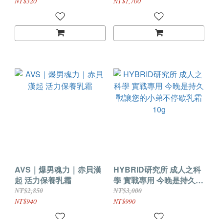
NT$320
NT$1,700
AVS｜爆男魂力｜赤貝漢
HYBRID研究所 成人之科
起 活力保養乳霜
學 實戰專用 今晚是持久戰
讓您的小弟不停歇乳霜
NT$2,850
NT$3,000
10g
NT$940
NT$990