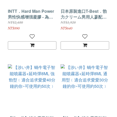
INTT．Hard Man Power
日本原裝進口T-Best．勃
男性快感增强凝膠 - 為愛
力クリーム男用人蔘配方
更給力 15ml
助勃乳霜 - 10ml
NT$2,680
NT$1,920
NT$890
NT$640