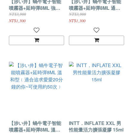
【涉い井】蝸牛電子智能
【涉い井】蝸牛電子智能
噴霧器+延時彈8ML 強勁
噴霧器+延時彈8ML 通用
型﹝適合追求愛愛40分鐘
型﹝適合追求愛愛30分鐘
NT$3,900
NT$3,900
的你~可使用約50次﹞
的你~可使用約50次﹞
NT$1,300
NT$1,300
【涉い井】蝸牛電子智能
INTT．INFLATE XXL 男
噴霧器+延時彈8ML 溫和
性能量活力擴張凝膠 15ml