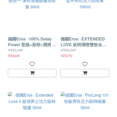
德國Eros ‧ 100% Delay
德國Eros ‧ EXTENDED
Power 堅挺+延時+潤滑 三
LOVE 延時潤滑雙效合一
效合一 薄荷清感能量潤滑
提升男性活力潤滑液
NT$2,100
NT$2,250
液 30ml
100ml
NT$699
NT$750