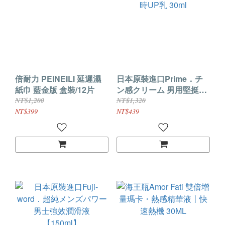
倍耐力 PEINEILI 延遲濕
日本原裝進口Prime．チ
紙巾 藍金版 盒裝/12片
ン感クリーム 男用堅挺加
時UP乳 30ml
NT$1,200
NT$1,320
NT$399
NT$439