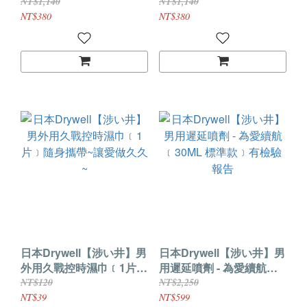
NT$1,140
NT$1,140
NT$380
NT$380
日本Drywell【涉い井】男
日本Drywell【涉い井】男
外用久戰控時濕巾﹝1片﹞
用遲延噴劑 - 為愛續航
隨身攜帶~讓愛做久久~
﹝30ML 標準款﹞有檢驗
NT$120
NT$2,250
報告
NT$39
NT$599