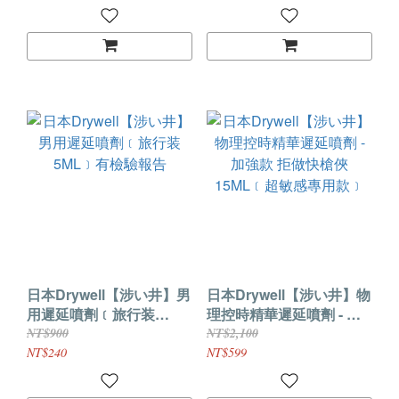
日本Drywell【涉い井】男
日本Drywell【涉い井】物
用遲延噴劑﹝旅行装
理控時精華遲延噴劑 - 加
5ML﹞有檢驗報告
強款 拒做快槍俠
NT$900
NT$2,100
15ML﹝超敏感專用款﹞
NT$240
NT$599