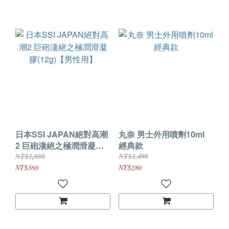
日本SSI JAPAN絕對高潮
丸奈 男士外用噴劑10ml
2 巨砲淒絕之極潤滑凝膠
經典款
(12g)【男性用】
NT$1,080
NT$1,490
NT$360
NT$280