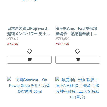
日本原裝進口Fuji-word．
海王瓶Amor Fati 雙倍增
超純メンズパワー 男士強
量瑪卡・熱感精華液丨快
效潤滑液【150ml】
速熱機 30ML
NT$420
NT$1,690
NT$140
NT$1,690