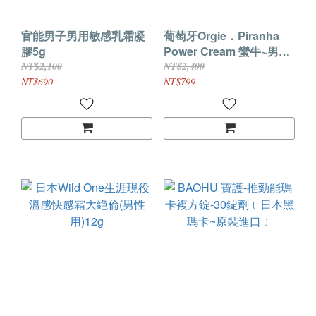
官能男子男用敏感乳霜凝
葡萄牙Orgie．Piranha
膠5g
Power Cream 蠻牛~男士
熱感能量增強膏 15ml﹝熱
NT$2,100
NT$2,400
力全開喚醒本能﹞
NT$690
NT$799