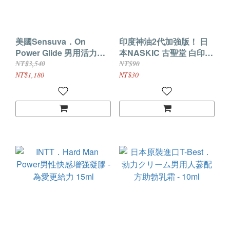
美國Sensuva．On
印度神油2代加強版！ 日
Power Glide 男用活力爆
本NASKIC 古聖堂 白印度
發按摩乳 50ml
神油耐時王二代 延時紙巾
NT$3,540
NT$90
(單片)
NT$1,180
NT$30