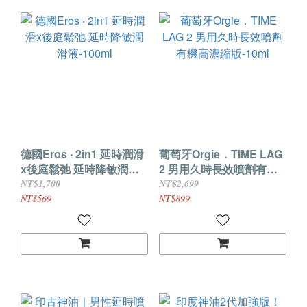
德國Eros ‧ 2in1 延時潤滑
葡萄牙Orgie．TIME LAG
x後庭鬆弛 延時降敏潤滑
2 男用久時長效噴劑有機
液-100ml
高濃縮版-10ml
NT$1,700
NT$2,699
NT$569
NT$899