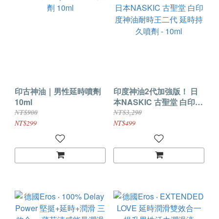
印古神油｜男性延時噴劑
印度神油2代加強版！ 日
10ml
本NASKIC 古聖堂 白印度
神油耐時王二代 延時持久
NT$900
NT$3,290
噴劑 - 10ml
NT$299
NT$499