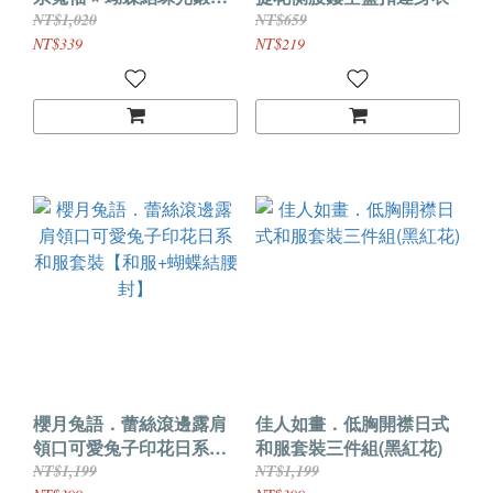
腰封・側綁帶露胸連身裙
NT$1,020
NT$659
四件式套裝
NT$339
NT$219
櫻月兔語．蕾絲滾邊露肩
佳人如畫．低胸開襟日式
領口可愛兔子印花日系和
和服套裝三件組(黑紅花)
服套裝【和服+蝴蝶結腰
NT$1,199
NT$1,199