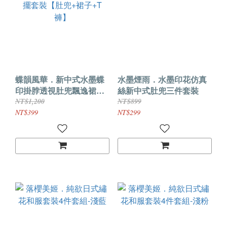
蝶韻風華．新中式水墨蝶
水墨煙雨．水墨印花仿真
印掛脖透視肚兜飄逸裙擺
絲新中式肚兜三件套裝
套裝【肚兜+裙子+T褲】
NT$1,200
NT$899
NT$399
NT$299