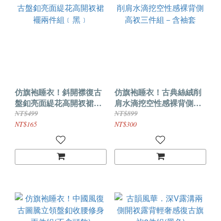
仿旗袍睡衣！斜開襟復古
仿旗袍睡衣！古典絲絨削
盤釦亮面緹花高開衩裙襬
肩水滴挖空性感裸背側高
兩件組﹝黑﹞
衩三件組－含袖套
NT$499
NT$899
NT$165
NT$300