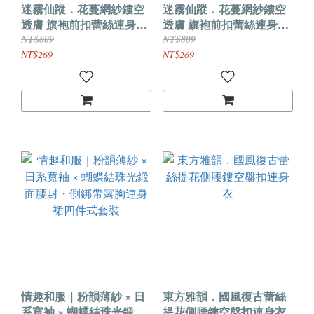
迷霧仙蹤．花蔓網紗鏤空
迷霧仙蹤．花蔓網紗鏤空
透膚 旗袍前扣蕾絲連身裙
透膚 旗袍前扣蕾絲連身裙
【連身裙+T褲-酒紅】
【連身裙+T褲-黑色】
NT$809
NT$809
NT$269
NT$269
情趣和服｜粉韻薄紗 × 日
東方雅韻．國風復古蕾絲
系寬袖 × 蝴蝶結珠光鍛面
提花側腰鏤空盤扣連身衣