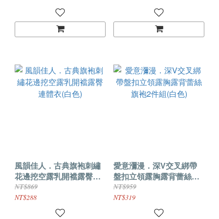
風韻佳人．古典旗袍刺繡
愛意瀰漫．深V交叉綁帶
花邊挖空露乳開襠露臀連
盤扣立領露胸露背蕾絲旗
體衣(白色)
袍2件組(白色)
NT$869
NT$959
NT$288
NT$319