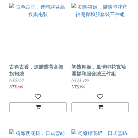
古色古香．連體露背高衩
初熟舞姬．風情印花寬袖
旗袍裝
開襟和服套裝三件組
NT$750
NT$1,199
NT$249
NT$399