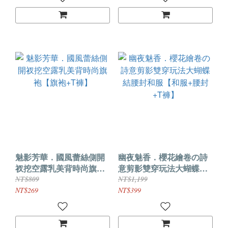
魅影芳華．國風蕾絲側開
幽夜魅香．櫻花繪卷の詩
衩挖空露乳美背時尚旗袍
意剪影雙穿玩法大蝴蝶結
【旗袍+T褲】
腰封和服【和服+腰封+T
NT$809
NT$1,199
褲】
NT$269
NT$399