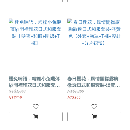
櫻兔喃語．糯糯小兔嘰薄
春日櫻花．風情開襟露胸
紗開襟印花日式和服套裝
微透日式和服套裝-淡黃色
【髮箍+和服+圍裙+T褲】
【外套+胸罩+T褲+腰封
NT$1,080
NT$1,199
+分片裙*2】
NT$359
NT$399