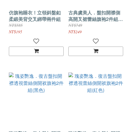
仿旗袍睡衣！立領斜盤釦
古典虞美人．盤扣開襟側
柔緞美背交叉綁帶兩件組
高開叉裙蕾絲旗袍2件組
(白色)
NT$585
NT$749
NT$195
NT$249