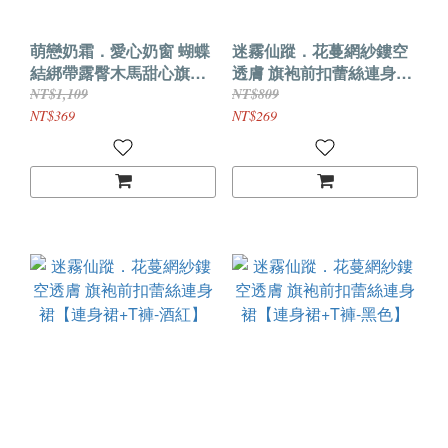
萌戀奶霜．愛心奶窗 蝴蝶
迷霧仙蹤．花蔓網紗鏤空
結綁帶露臀木馬甜心旗袍
透膚 旗袍前扣蕾絲連身裙
【旗袍+T褲】
【連身裙+T褲-紫色】
NT$1,109
NT$809
NT$369
NT$269