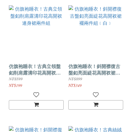
仿旗袍睡衣！古典立領盤
仿旗袍睡衣！斜開襟復古
釦削肩露溝印花高開衩連
盤釦亮面緹花高開衩裙襬
身裙兩件組
兩件組﹝白﹞
NT$599
NT$899
NT$199
NT$349