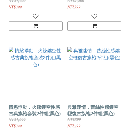
組(粉色)
NT$1,200
NT$1,200
NT$399
NT$399
情慾悸動．火辣鏤空性感
典雅迷情．蕾絲性感鏤空
古典旗袍套裝2件組(黑色)
輕復古旗袍2件組(黑色)
NT$1,099
NT$899
NT$349
NT$299