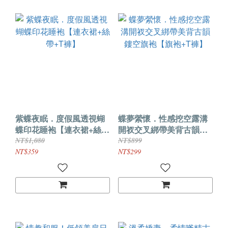
紫蝶夜眠．度假風透視蝴
蝶夢縈懷．性感挖空露溝
蝶印花睡袍【連衣裙+絲帶
開衩交叉綁帶美背古韻鏤
+T褲】
空旗袍【旗袍+T褲】
NT$1,080
NT$899
NT$359
NT$299