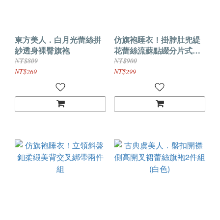
東方美人．白月光蕾絲拼
仿旗袍睡衣！掛脖肚兜緹
紗透身裸臀旗袍
花蕾絲流蘇點綴分片式綁
帶裙三件組
NT$809
NT$900
NT$269
NT$299