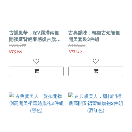
古韻風華．深V露溝兩側
古典韻味．輕復古短裙側
開衩露背輕奢感復古旗袍2
開叉套裝3件組
件組(白色)
NT$1,199
NT$1,050
NT$399
NT$349