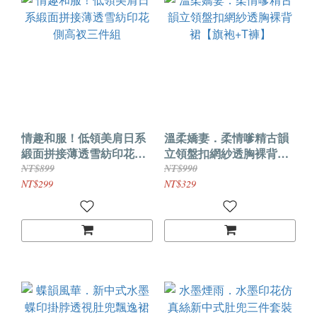
情趣和服！低領美肩日系
溫柔嬌妻．柔情嗲精古韻
緞面拼接薄透雪紡印花側
立領盤扣網紗透胸裸背裙
高衩三件組
【旗袍+T褲】
NT$899
NT$990
NT$299
NT$329