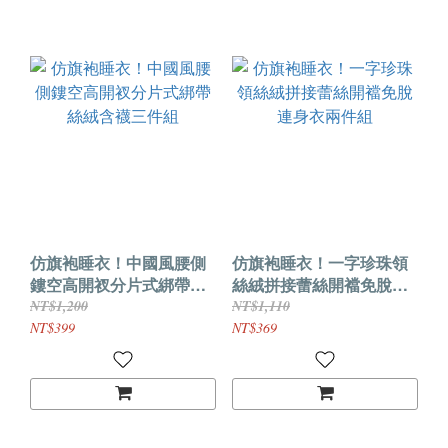
仿旗袍睡衣！中國風腰側
仿旗袍睡衣！一字珍珠領
鏤空高開衩分片式綁帶絲
絲絨拼接蕾絲開襠免脫連
絨含襪三件組
身衣兩件組
NT$1,200
NT$1,110
NT$399
NT$369