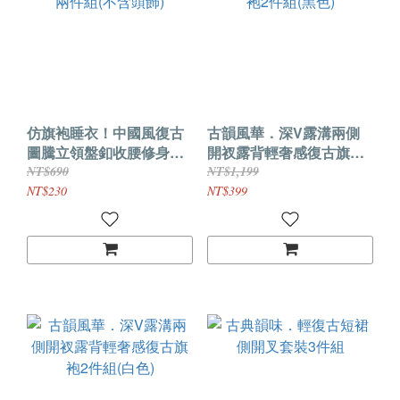
仿旗袍睡衣！中國風復古
古韻風華．深V露溝兩側
圖騰立領盤釦收腰修身兩
開衩露背輕奢感復古旗袍2
件組(不含頭飾)
件組(黑色)
NT$690
NT$1,199
NT$230
NT$399