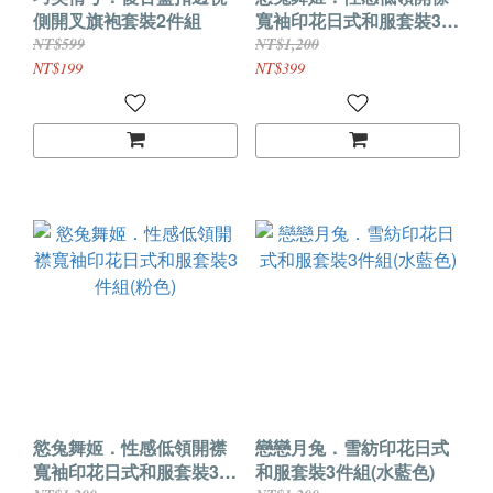
側開叉旗袍套裝2件組
寬袖印花日式和服套裝3件
組(藏青色)
NT$599
NT$1,200
NT$199
NT$399
慾兔舞姬．性感低領開襟
戀戀月兔．雪紡印花日式
寬袖印花日式和服套裝3件
和服套裝3件組(水藍色)