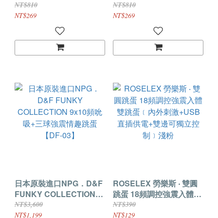
款﹝10頻調控+指套設計
款﹝10頻調控+指套設計
NT$810
NT$810
+吸震陰乳﹞粉
+吸震陰乳﹞紫
NT$269
NT$269
日本原裝進口NPG．D&F
ROSELEX 勞樂斯 ‧ 雙圓
FUNKY COLLECTION
跳蛋 18頻調控強震入體雙
9x10頻吮吸+三球強震情
跳蛋﹝內外刺激+USB直
NT$3,600
NT$390
趣跳蛋【DF-03】
插供電+雙邊可獨立控制﹞
NT$1,199
NT$129