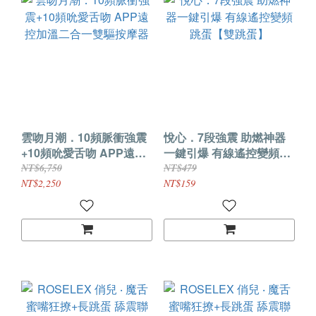
雲吻月潮．10頻脈衝強震
悅心．7段強震 助燃神器
+10頻吮愛舌吻 APP遠控
一鍵引爆 有線遙控變頻跳
加溫二合一雙驅按摩器
蛋【雙跳蛋】
NT$6,750
NT$479
NT$2,250
NT$159