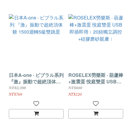
日本A-one ‧ ビブラル系列
ROSELEX勞樂斯 ‧ 葫蘆棒
『激』振動で超絶頂体験
+激震蛋 悅庭雙蛋 USB即
1500迴轉5級雙跳蛋
插即用﹝20頻獨立調控
NT$2,300
NT$660
+硅膠磨砂親膚﹞
NT$769
NT$220