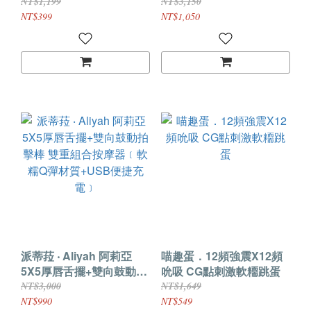
跳蛋﹝磁吸盒+USB充
雙重組合按摩器﹝軟糯Q
NT$1,199
NT$3,150
電﹞雙跳蛋A款
彈材質+USB便捷充電﹞
NT$399
NT$1,050
派蒂菈 ‧ Aliyah 阿莉亞
喵趣蛋．12頻強震X12頻
5X5厚唇舌擺+雙向鼓動拍
吮吸 CG點刺激軟糥跳蛋
擊棒 雙重組合按摩器﹝軟
NT$3,000
NT$1,649
糯Q彈材質+USB便捷充
NT$990
NT$549