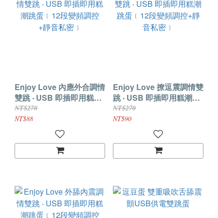
Enjoy Love 內應外合調情
Enjoy Love 撩逗震調情雙
雙跳 ‧ USB 即插即用糕潮
跳 ‧ USB 即插即用糕潮跳
跳蛋﹝12段變頻調控+靜
蛋﹝12段變頻調控+靜音
NT$270
NT$270
音私密﹞
私密﹞
NT$88
NT$90