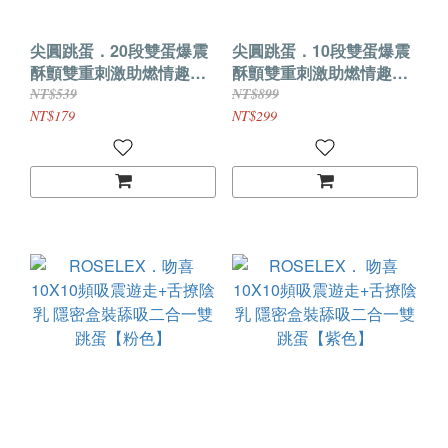
尖圓跳蛋．20段雙蛋爆震
尖圓跳蛋．10段雙蛋爆震
酥顫雙重刺激助燃情趣跳
酥顫雙重刺激助燃情趣跳
蛋【USB直插款】
蛋【USB充電款】
NT$539
NT$899
NT$179
NT$299