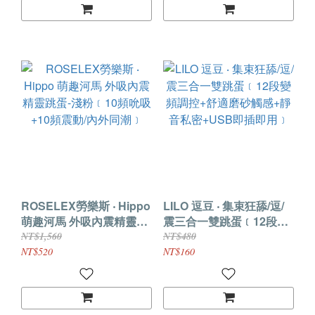
ROSELEX勞樂斯 ‧ Hippo
LILO 逗豆 ‧ 集束狂舔/逗/
萌趣河馬 外吸內震精靈跳
震三合一雙跳蛋﹝12段變
蛋-淺粉﹝10頻吮吸+10頻
頻調控+舒適磨砂觸感+靜
NT$1,560
NT$480
震動/內外同潮﹞
音私密+USB即插即用﹞
NT$520
NT$160