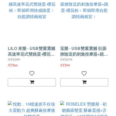
LILO 來樂 ‧ USB雙重震撼
逗樂 ‧ USB雙重震撼 狂舔
高速率花式雙跳蛋-櫻花粉
撩陰逗奶刺激按摩器+跳
﹝即插即用快感跳蛋﹞自
蛋-櫻花粉﹝即插即用自慰
NT$209
NT$270
慰調情兩相宜
調情兩相宜﹞
NT$66
NT$90