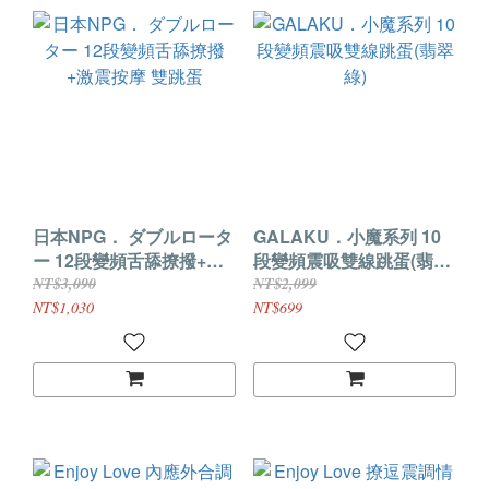
日本NPG． ダブルロータ
GALAKU．小魔系列 10
ー 12段變頻舌舔撩撥+激
段變頻震吸雙線跳蛋(翡翠
震按摩 雙跳蛋
綠)
NT$3,090
NT$2,099
NT$1,030
NT$699