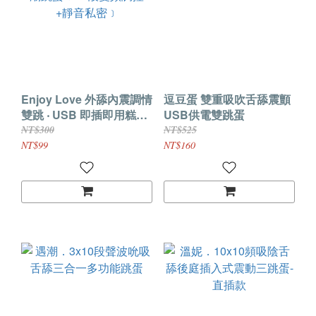
Enjoy Love 外舔內震調情
逗豆蛋 雙重吸吹舌舔震顫
雙跳 ‧ USB 即插即用糕潮
USB供電雙跳蛋
跳蛋﹝12段變頻調控+靜
NT$300
NT$525
音私密﹞
NT$99
NT$160