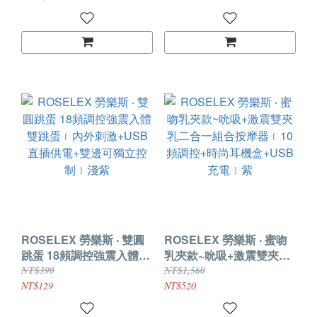
淺粉
ROSELEX 勞樂斯 ‧ 雙圓
ROSELEX 勞樂斯 ‧ 蜜吻
跳蛋 18頻調控強震入體雙
乳夾款~吮吸+激震雙夾乳
跳蛋﹝內外刺激+USB直
二合一組合按摩器﹝10頻
NT$390
NT$1,560
插供電+雙邊可獨立控制﹞
調控+時尚耳機盒+USB充
NT$129
NT$520
淺紫
電﹞紫