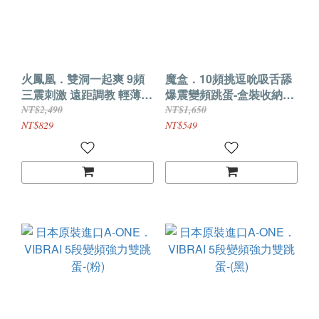
火鳳凰．雙洞一起爽 9頻
魔盒．10頻挑逗吮吸舌舔
三震刺激 遠距調教 輕薄貼
爆震變頻跳蛋-盒裝收納
合下體 雙蛋穿戴震動器
+磁吸充電 (吮吸舌舔款-粉
NT$2,490
NT$1,650
色)
NT$829
NT$549