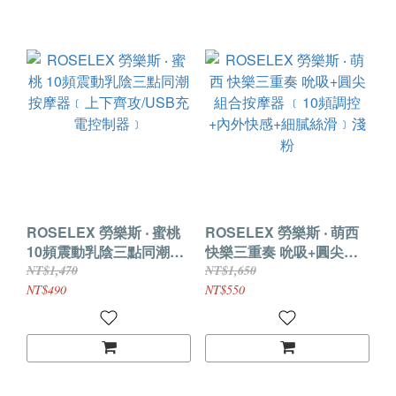
ROSELEX 勞樂斯 ‧ 蜜桃
ROSELEX 勞樂斯 ‧ 萌西
10頻震動乳陰三點同潮按
快樂三重奏 吮吸+圓尖組
摩器﹝上下齊攻/USB充電
合按摩器 ﹝10頻調控+內
NT$1,470
NT$1,650
控制器﹞
外快感+細膩絲滑﹞淺粉
NT$490
NT$550