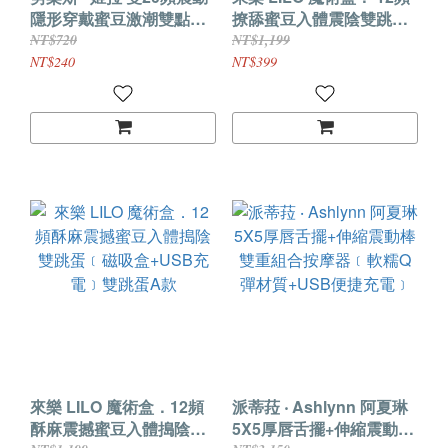
隱形穿戴蜜豆激潮雙點按
撩舔蜜豆入體震陰雙跳蛋
摩器~葫蘆棒+跳蛋﹝USB
﹝磁吸盒+USB充電﹞雙
NT$720
NT$1,199
供電.可獨立雙操控﹞
跳蛋B款
NT$240
NT$399
來樂 LILO 魔術盒．12頻
派蒂菈 ‧ Ashlynn 阿夏琳
酥麻震撼蜜豆入體搗陰雙
5X5厚唇舌擺+伸縮震動棒