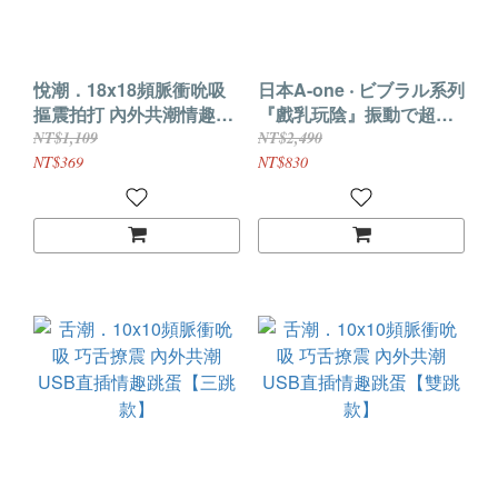
悅潮．18x18頻脈衝吮吸
日本A-one ‧ ビブラル系列
摳震拍打 內外共潮情趣跳
『戲乳玩陰』振動で超絶
蛋【USB直插-三跳蛋】
頂体験 1500迴轉5級雙跳
NT$1,109
NT$2,490
蛋
NT$369
NT$830