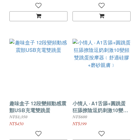
電﹞
趣味盒子 12段變頻動感震
小情人 ‧ A1舌舔+圓跳蛋
顫USB充電雙跳蛋
狂舔撩陰逗奶刺激10變頻
雙跳蛋按摩器﹝舒適硅膠
NT$1,350
NT$600
+磨砂親膚﹞
NT$450
NT$199