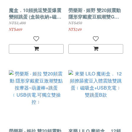
魔盒．10頻挑逗雙蛋爆震
勞樂斯 ‧ 姬野 雙20頻震動
變頻跳蛋 (盒裝收納+磁吸
隱形穿戴蜜豆糕潮雙G按
充電)
摩器~小老二棒+激震蛋
NT$1,400
NT$450
﹝USB供電.可獨立雙操
NT$469
NT$249
控﹞
勞樂斯 ‧ 姬拉 雙20頻震動
來樂 LILO 魔術盒． 12頻