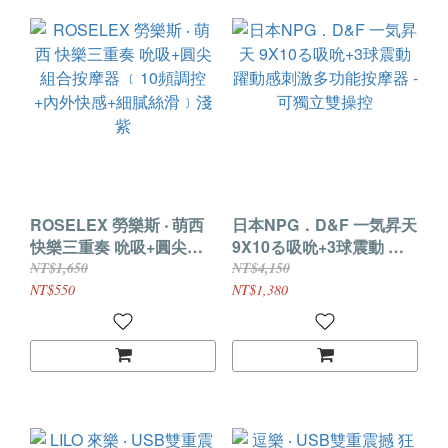
ROSELEX 勞樂斯 ‧ 萌西
日本NPG．D&F 一気昇天
快樂三重奏 吮吸+圓尖組
9X10る吸吮+3球震動 躍
合按摩器 ﹝10頻調控+內
動感刺激多功能按摩器 -
NT$1,650
NT$4,150
外快感+細膩絲滑﹞淺紫
可獨立雙操控
NT$550
NT$1,380