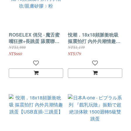
ROSELEX 俏兒 ‧ 魔舌蜜
悅潮．18x18頻脈衝吮吸
嘴狂撩+長跳蛋 舔震聯手
摳震拍打 內外共潮情趣跳
雙組合按摩器﹝花樣玩
蛋【充電款-雙跳蛋】
NT$1,980
NT$1,139
法/10頻強震/內外同享潮
NT$660
NT$379
吹/親膚矽膠﹞粉