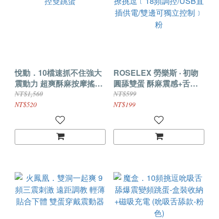
悅動．10檔速抓不住強大
ROSELEX 勞樂斯 ‧ 初吻
震動力 超爽酥麻按摩搖控
圓舔雙蛋 酥麻震感+舌撩
雙跳蛋
挑逗﹝18頻調控/USB直插
NT$1,560
NT$599
供電/雙邊可獨立控制﹞粉
NT$520
NT$199