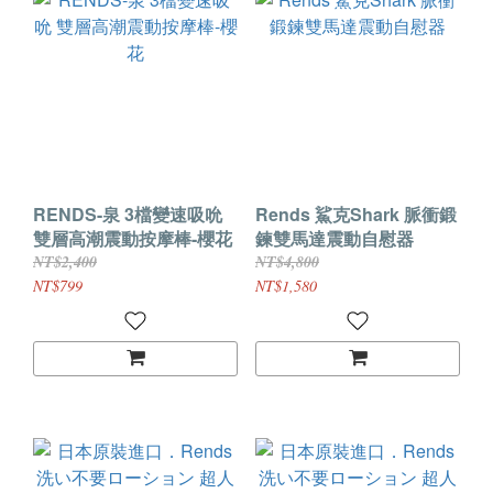
RENDS-泉 3檔變速吸吮
Rends 鯊克Shark 脈衝鍛
雙層高潮震動按摩棒-櫻花
鍊雙馬達震動自慰器
NT$2,400
NT$4,800
NT$799
NT$1,580