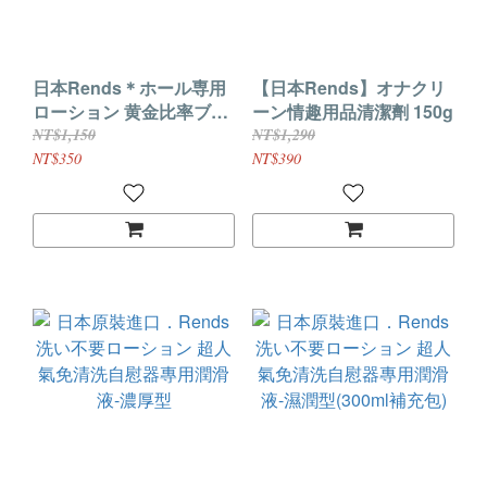
日本Rends＊ホール専用
【日本Rends】オナクリ
ローション 黄金比率ブレ
ーン情趣用品清潔劑 150g
ンド 詰替用 300ml
NT$1,150
NT$1,290
NT$350
NT$390