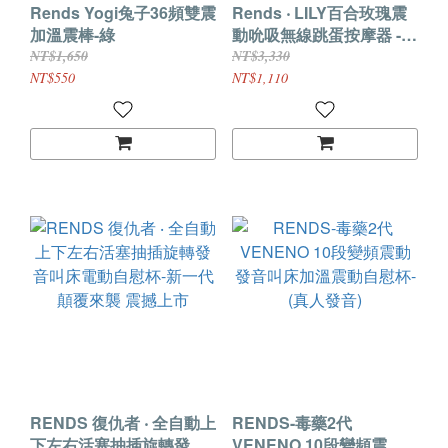
Rends Yogi兔子36頻雙震
Rends ‧ LILY百合玫瑰震
加溫震棒-綠
動吮吸無線跳蛋按摩器 -
爵士白﹝一體高頻職震顫/
NT$1,650
NT$3,330
深度喚醒吮吸/USB磁吸充
NT$550
NT$1,110
電﹞
RENDS 復仇者 ‧ 全自動上
RENDS-毒藥2代
下左右活塞抽插旋轉發音
VENENO 10段變頻震動