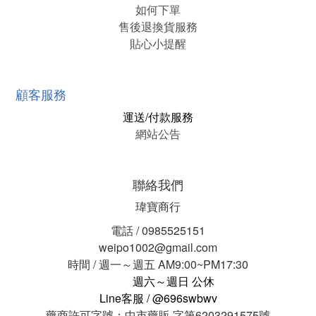
如何下單
售後退換貨服務
貼心小提醒
顧客服務
運送/付款服務
網站公告
聯絡我們
瑋寶商行
電話 / 0985525151
weipo1002@gmail.com
時間 / 週一～週五 AM9:00~PM17:30
週六～週日 公休
Line客服 / @696swbwv
藥商許可字號：中市藥販 字第6203291575號