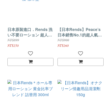
日本原裝進口．Rends 洗
【日本Rends】Peace’s
い不要ローション 超人氣
日本銷售No.1的超人氣潤
免清洗自慰器專用潤滑液-
滑液360ml
NT$899
NT$900
標準型
NT$250
NT$260