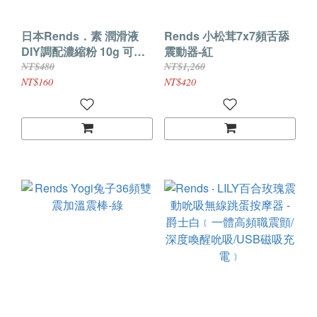
日本Rends．素 潤滑液
Rends 小松茸7x7頻舌舔
DIY調配濃縮粉 10g 可隨
震動器-紅
意調配潤滑液
NT$480
NT$1,260
NT$160
NT$420