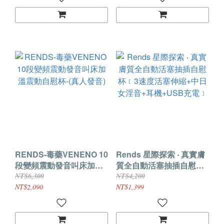
RENDS-毒藥VENENO 10
Rends 星際探索 ‧ 真實膚
段變頻震動發音叫床加溫
質全自動活塞抽插自慰杯
震動自慰杯-(真人發音)
﹝3速度活塞伸縮+中日女
NT$6,300
NT$4,200
淫音+耳機+USB充電﹞
NT$2,090
NT$1,399