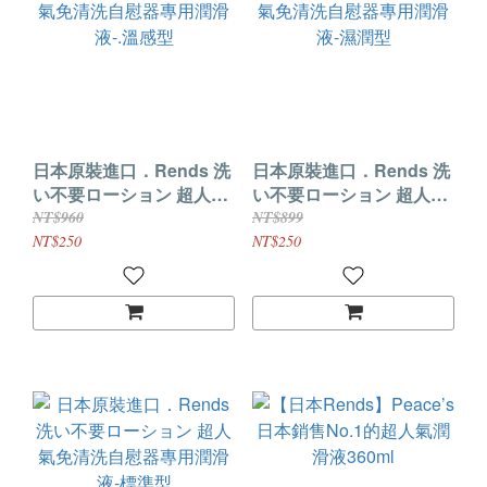
日本原裝進口．Rends 洗
日本原裝進口．Rends 洗
い不要ローション 超人氣
い不要ローション 超人氣
免清洗自慰器專用潤滑液-.
免清洗自慰器專用潤滑液-
NT$960
NT$899
溫感型
濕潤型
NT$250
NT$250