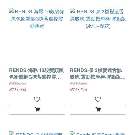
RENDS-海豚 10段變頻黑
RENDS-泉 3檔變速舌舔
色衝擊摳G撩蒂遙控震動
吸吮 震動按摩棒-聯動版
跳蛋
(水仙+櫻花)
NT$5,700
NT$4,560
NT$1,900
NT$1,520