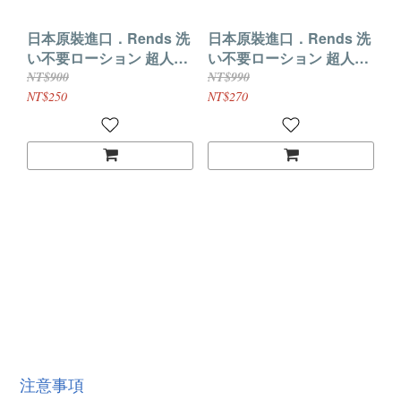
日本原裝進口．Rends 洗
日本原裝進口．Rends 洗
い不要ローション 超人氣
い不要ローション 超人氣
免清洗自慰器專用潤滑液-
免清洗自慰器專用潤滑液-
NT$900
NT$990
濃厚型
濕潤型(300ml補充包)
NT$250
NT$270
注意事項