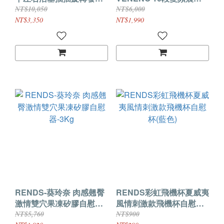
叫床電動自慰杯-新一代顛
發音叫床加溫震動自慰杯-
NT$10,050
NT$6,000
覆來襲 震撼上市
(真人發音)
NT$3,350
NT$1,990
RENDS-葵玲奈 肉感翹臀
RENDS彩虹飛機杯夏威夷
激情雙穴果凍矽膠自慰
風情刺激款飛機杯自慰杯
器-3Kg
(藍色)
NT$5,760
NT$900