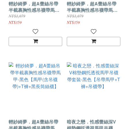
輕紗綺夢．超A蕾絲吊帶
輕紗綺夢．超A蕾絲吊帶
半截裹胸性感吊襪帶馬甲-
半截裹胸性感吊襪帶馬甲-
紅色【馬甲(含吊襪帶)+T
紫色【馬甲(含吊襪帶)+T
NT$1,079
NT$1,079
褲+紅長筒絲襪】
褲+紫長筒絲襪】
NT$359
NT$359
輕紗綺夢．超A蕾絲吊帶
暗夜之戀．性感蕾絲深V
半截裹胸性感吊襪帶馬甲-
棉墊鋼托透視馬甲吊襪帶