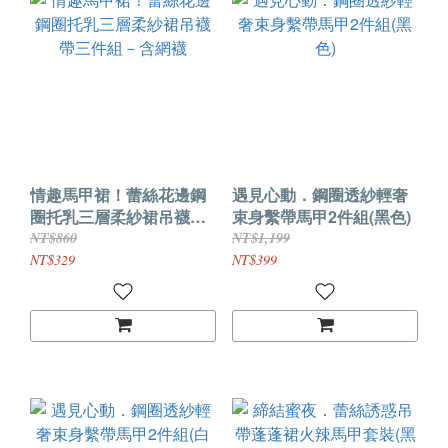
情趣馬甲裙！蕾絲花邊鋼
遇見心動．鋼圈透紗輕奢
圈托乳三層柔紗裙吊襪帶
束身繫帶馬甲2件組(黑色)
三件組－含網襪
NT$860
NT$1,199
NT$329
NT$399