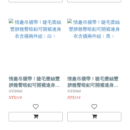
情趣吊襪帶！睫毛蕾絲豐
情趣吊襪帶！睫毛蕾絲豐
腴翹臀暗釦可開襠連身衣
腴翹臀暗釦可開襠連身衣
含襪兩件組﹝白﹞
含襪兩件組﹝黑﹞
NT$960
NT$960
NT$319
NT$319