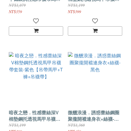
黑色【馬甲(含吊襪帶)+T
套裝-黑色【吊帶馬甲+T褲
NT$1,079
NT$1,199
褲+黑長筒絲襪】
+吊襪帶】
NT$359
NT$399
暗夜之戀．性感蕾絲深V
微醺浪漫．誘惑蕾絲鋼圈
棉墊鋼托透視馬甲吊襪帶
聚攏開襠連身衣+絲襪-黑
套裝-紫色【吊帶馬甲+T褲
色
NT$1,199
NT$1,360