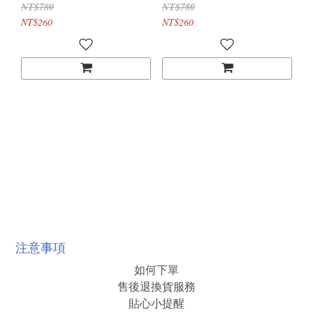
四件式套裝﹝白﹞
四件式套裝﹝黑﹞
NT$780
NT$780
NT$260
NT$260
注意事項
如何下單
售後退換貨服務
貼心小提醒