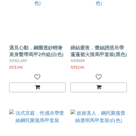
遇見心動．鋼圈透紗輕奢
締結蜜夜．蕾絲誘惑吊帶
束身繫帶馬甲2件組(白色)
蓬蓬裙火辣馬甲套裝(黑色)
NT$1,199
NT$899
NT$399
NT$299