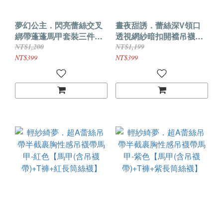
夢幻公主．閃亮蕾絲交叉
晝夜甜誘．蕾絲深V領口
綁帶蓬蓬馬甲套裝三件組
透視網紗暗扣開襠吊襪帶
(黑色)
馬甲【白色】
NT$1,200
NT$1,199
NT$399
NT$399