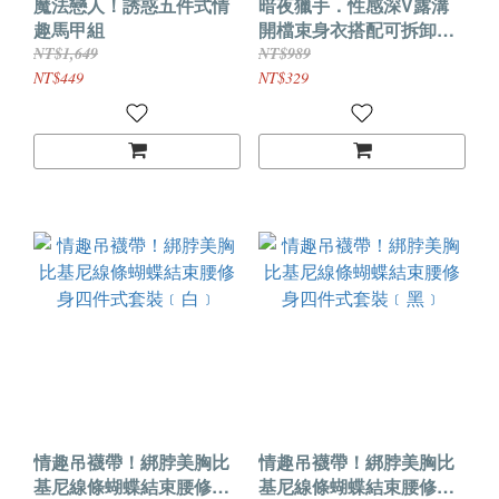
魔法戀人！誘惑五件式情
暗夜獵手．性感深V露溝
趣馬甲組
開檔束身衣搭配可拆卸吊
襪帶套裝3件組(白色)
NT$1,649
NT$989
NT$449
NT$329
情趣吊襪帶！綁脖美胸比
情趣吊襪帶！綁脖美胸比
基尼線條蝴蝶結束腰修身
基尼線條蝴蝶結束腰修身