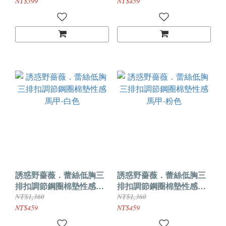
+吊襪帶】
NT$399
NT$459
誘惑野薔薇．蕾絲低胸三
誘惑野薔薇．蕾絲低胸三
排扣調節鋼圈棉墊性感馬
排扣調節鋼圈棉墊性感馬
甲-白色
甲-粉色
NT$1,360
NT$1,360
NT$459
NT$459