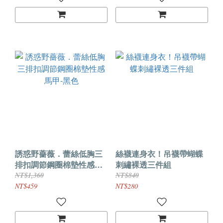
誘惑野薔薇．蕾絲低胸三
絲襪連身衣！吊襪帶蝴蝶
排扣調節鋼圈棉墊性感馬
刺繡裸透三件組
甲-黑色
NT$1,360
NT$840
NT$459
NT$280