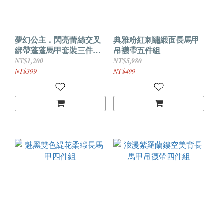
夢幻公主．閃亮蕾絲交叉
典雅粉紅刺繡緞面長馬甲
綁帶蓬蓬馬甲套裝三件組
吊襪帶五件組
(白色)
NT$1,200
NT$5,980
NT$399
NT$499