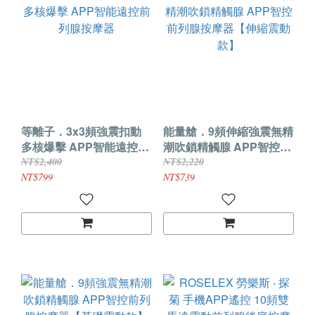
等離子．3x3頻強震扣動
能量艙．9頻伸縮強震無精
多核爆擊 APP智能遠控前
潮吹鎖精觸腺 APP智控前
列腺按摩器
列腺按摩器【伸縮震動
NT$2,400
NT$2,220
款】
NT$799
NT$739