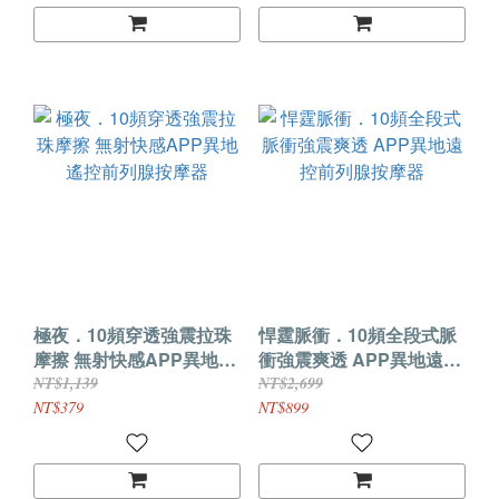
極夜．10頻穿透強震拉珠
悍霆脈衝．10頻全段式脈
摩擦 無射快感APP異地遙
衝強震爽透 APP異地遠控
控前列腺按摩器
前列腺按摩器
NT$1,139
NT$2,699
NT$379
NT$899