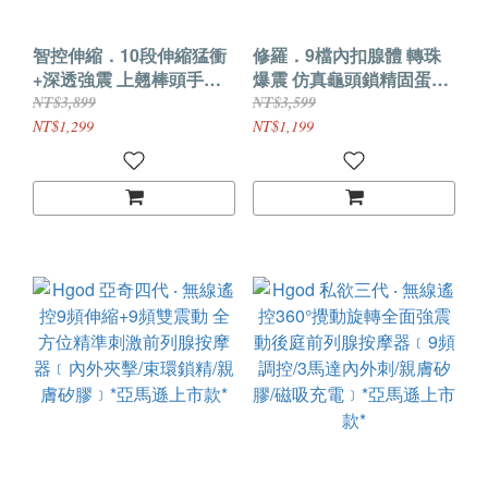
智控伸縮．10段伸縮猛衝
修羅．9檔內扣腺體 轉珠
+深透強震 上翹棒頭手持
爆震 仿真龜頭鎖精固蛋
握把前列腺按摩棒
APP智控前列腺按摩器
NT$3,899
NT$3,599
NT$1,299
NT$1,199