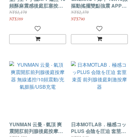
頻酥麻震感後庭肛塞按摩
摳動搖擺雙點強震 APP遠
器﹝一機雙控+男女通用
距操作 前列腺按摩器【黑
NT$1,170
NT$2,370
+前列腺刺激+流線順滑入
武士】
NT$389
NT$790
體﹞
YUNMAN 云曼 ‧ 氣頂 爽
日本MOTLAB．極感コッ
震開肛前列腺後庭按摩器
PLUS 会陰を圧迫 套莖束