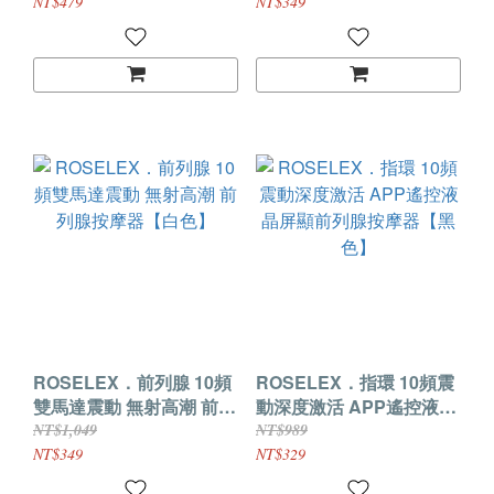
按摩器
NT$479
NT$349
ROSELEX．前列腺 10頻
ROSELEX．指環 10頻震
雙馬達震動 無射高潮 前列
動深度激活 APP遙控液晶
腺按摩器【白色】
屏顯前列腺按摩器【黑
NT$1,049
NT$989
色】
NT$349
NT$329