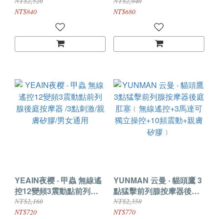
無線遙控/10頻震動/充氣膨
蛋 前列腺後庭刺激按摩器
NT$2,520
NT$2,040
脹/USB充電
NT$840
NT$680
YEAIN夜樱 ‧ 甲蟲 無線遙
YUNMAN 云曼 ‧ 貓頭鷹 3
控12變頻3震動點前列腺
點猛擊前列腺按摩器後庭
後庭按摩器 /3點刺激/親膚
肛塞﹝無線遙控+3馬達可
NT$2,160
NT$2,350
矽膠/男女通用
獨立操控+10頻震動+親膚
NT$720
NT$770