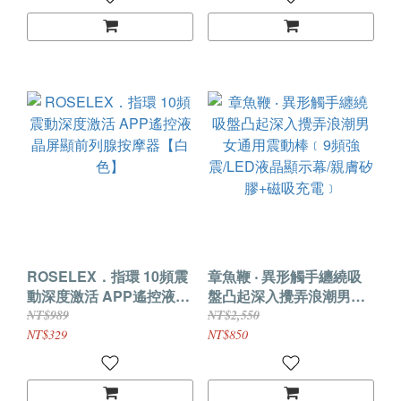
ROSELEX．指環 10頻震
章魚鞭 ‧ 異形觸手纏繞吸
動深度激活 APP遙控液晶
盤凸起深入攪弄浪潮男女
屏顯前列腺按摩器【白
通用震動棒﹝9頻強
NT$989
NT$2,550
色】
震/LED液晶顯示幕/親膚矽
NT$329
NT$850
膠+磁吸充電﹞