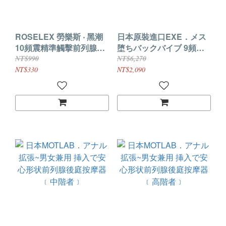
ROSELEX 勞樂斯 ‧ 黑潮
日本原裝進口EXE．メス
10頻震精準觸擊前列腺按
堕ちバックバイブ 9頻激
摩棒﹝智能加溫/曲線收腰
震高速扣動 會陰前列腺刺
NT$990
NT$6,270
易入/親膚矽膠﹞
激器
NT$330
NT$2,090