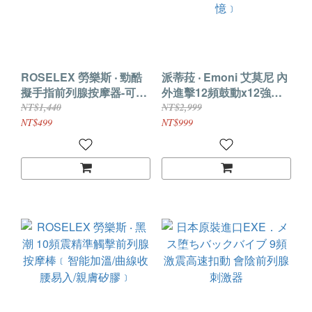
ROSELEX 勞樂斯 ‧ 勁酷
派蒂菈 ‧ Emoni 艾莫尼 內
擬手指前列腺按摩器-可手
外進擊12頻鼓動x12強震
機APP遙控﹝10頻震動
前列腺後庭按摩器﹝雙環
NT$1,440
NT$2,999
+束環鎖精+親膚矽膠﹞
鎖精+親膚矽膠+智能記
NT$499
NT$999
憶﹞