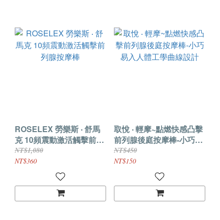
ROSELEX 勞樂斯 ‧ 舒馬
取悅 ‧ 輕摩~點燃快感凸擊
克 10頻震動激活觸擊前列
前列腺後庭按摩棒-小巧易
腺按摩棒
入人體工學曲線設計
NT$1,080
NT$450
NT$360
NT$150