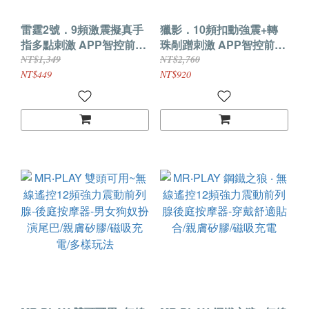
雷霆2號．9頻激震擬真手
獵影．10頻扣動強震+轉
指多點刺激 APP智控前列
珠剮蹭刺激 APP智控前列
腺高潮按摩器【手指款】
腺高潮按摩器
NT$1,349
NT$2,760
NT$449
NT$920