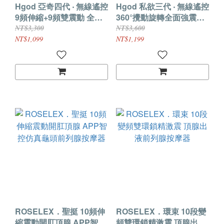
Hgod 亞奇四代 ‧ 無線遙控
Hgod 私欲三代 ‧ 無線遙控
9頻伸縮+9頻雙震動 全方
360°攪動旋轉全面強震動
位精準刺激前列腺按摩器
後庭前列腺按摩器﹝9頻調
NT$3,300
NT$3,600
﹝內外夾擊/束環鎖精/親膚
控/3馬達內外刺/親膚矽膠/
NT$1,099
NT$1,199
矽膠﹞*亞馬遜上市款*
磁吸充電﹞*亞馬遜上市款
*
ROSELEX．聖挺 10頻伸
ROSELEX．環束 10段變
縮震動開肛頂腺 APP智控
頻雙環鎖精激震 頂腺出液