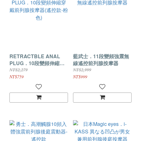
RETRACTBLE ANAL
藍武士．11段變頻強震無
PLUG．10段變頻伸縮穿
線遙控前列腺按摩器
戴前列腺按摩器(遙控款-粉
NT$2,279
NT$2,999
色)
NT$759
NT$999