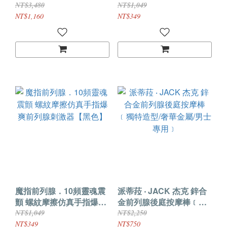
UP！ 精準深入10頻震動
前列腺刺激器【白色】
NT$3,480
NT$1,049
前列腺後庭按摩器 直擊角
NT$1,160
NT$349
度設計/親膚矽膠/男女兼用
魔指前列腺．10頻靈魂震
派蒂菈 ‧ JACK 杰克 鋅合
顫 螺紋摩擦仿真手指爆爽
金前列腺後庭按摩棒﹝獨
前列腺刺激器【黑色】
特造型/奢華金屬/男士專
NT$1,049
NT$2,250
用﹞
NT$349
NT$750