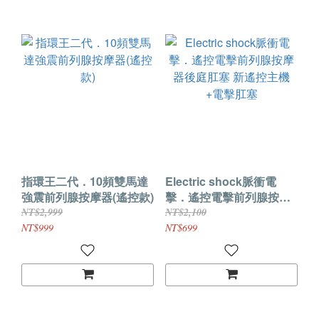
指環王二代．10頻雙馬達
Electric shock脈衝電
強震前列腺按摩器(遙控款)
擊．遙控電擊前列腺按摩
器後庭肛塞 新遙控主機
NT$2,999
NT$2,100
+電擊肛塞
NT$999
NT$699