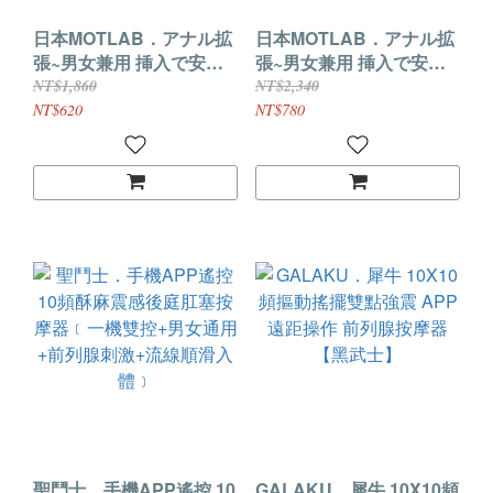
日本MOTLAB．アナル拡
日本MOTLAB．アナル拡
張~男女兼用 挿入で安心
張~男女兼用 挿入で安心
形状前列腺後庭按摩器
形状前列腺後庭按摩器
NT$1,860
NT$2,340
﹝中階者﹞
﹝高階者﹞
NT$620
NT$780
聖鬥士．手機APP遙控 10
GALAKU．犀牛 10X10頻