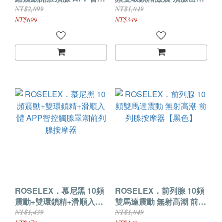
仿真龜頭前列腺按摩器
前列腺按摩器
NT$2,099
NT$1,049
NT$699
NT$349
ROSELEX．慕尼黑 10頻
ROSELEX．前列腺 10頻
震動+雙環鎖精+滑順入體
雙馬達震動 無射高潮 前列
APP智控觸腺睪潮前列腺
腺按摩器【黑色】
NT$1,439
NT$1,049