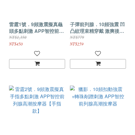
雷霆1號．9頻激震擬真龜
子彈前列腺．10頻強震 凹
頭多點刺激 APP智控前列
凸紋理束精穿戴 激爽後庭
腺高潮按摩器【仿真款】
前高按摩器
NT$1,350
NT$779
NT$450
NT$259