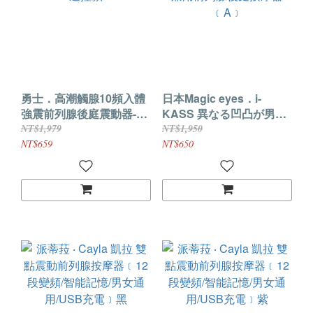
勇士．高潮觸腺10頻入體
日本Magic eyes．i-
強震前列腺後庭震動器-遙
KASS 異なる凹凸が男女
控款
兼用前列腺後庭按摩器
NT$1,979
NT$1,950
﹝A﹞
NT$659
NT$650