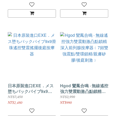
矽膠﹞
日本原裝進口EXE．メス
Hgod 鸞鳳合鳴 ‧ 無線遙控
堕ちバックバイブ9x9滑
強力雙震動激凸點鎖精深
珠遙控雙震搖擺後庭按摩
入前列腺按摩器﹝7頻雙強
NT$7,450
NT$2,990
器
震點/雙環鎖精/親膚矽膠/
NT$2,480
NT$990
後庭刺激﹞