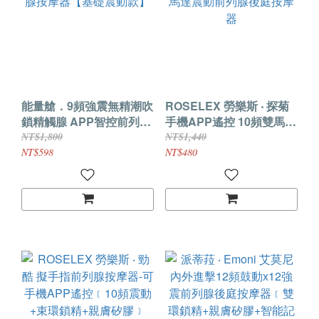
能量艙．9頻強震無精潮吹
ROSELEX 勞樂斯 ‧ 探菊
鎖精觸腺 APP智控前列腺
手機APP遙控 10頻雙馬達
按摩器【基礎震動款】
震動前列腺後庭按摩器
NT$1,800
NT$1,440
NT$598
NT$480