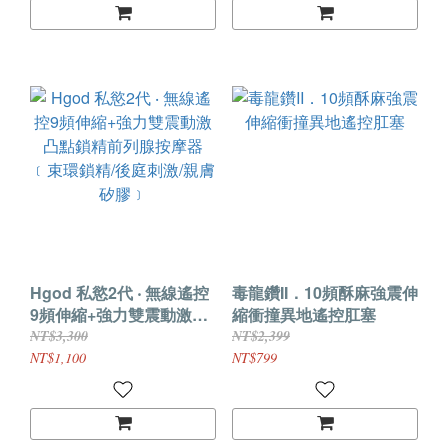
Hgod 私慾2代 ‧ 無線遙控
毒龍鑽II．10頻酥麻強震伸
9頻伸縮+強力雙震動激凸
縮衝撞異地遙控肛塞
點鎖精前列腺按摩器﹝束
NT$3,300
NT$2,399
環鎖精/後庭刺激/親膚矽
NT$1,100
NT$799
膠﹞