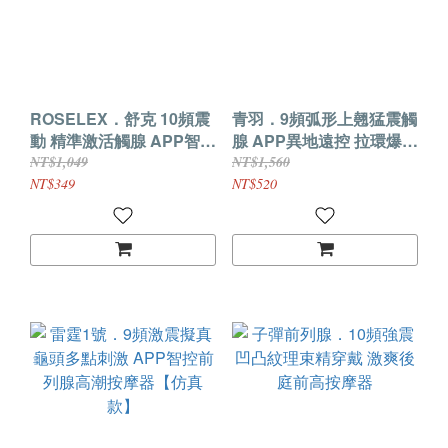
ROSELEX．舒克 10頻震
青羽．9頻弧形上翹猛震觸
動 精準激活觸腺 APP智控
腺 APP異地遠控 拉環爆爽
加溫前列腺按摩棒
前列腺刺激器
NT$1,049
NT$1,560
NT$349
NT$520