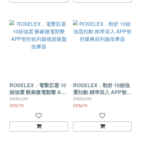
ROSELEX．電擊肛塞 10
ROSELEX．勁舒 10頻強
頻強震 酥麻微電顫擊 APP
震扣動 精準深入 APP智控
智控前列腺後庭吸盤按摩
爆爽前列腺按摩器
NT$1,139
NT$2,039
器
NT$379
NT$679