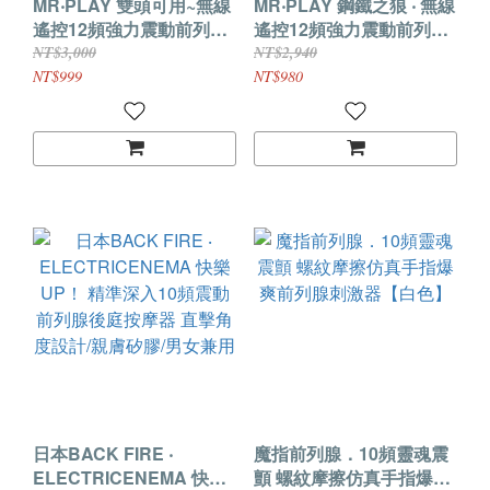
MR‧PLAY 雙頭可用~無線
MR‧PLAY 鋼鐵之狼 ‧ 無線
遙控12頻強力震動前列腺-
遙控12頻強力震動前列腺
後庭按摩器-男女狗奴扮演
後庭按摩器-穿戴舒適貼合/
NT$3,000
NT$2,940
尾巴/親膚矽膠/磁吸充電/
親膚矽膠/磁吸充電
NT$999
NT$980
多樣玩法
日本BACK FIRE ‧
魔指前列腺．10頻靈魂震
ELECTRICENEMA 快樂
顫 螺紋摩擦仿真手指爆爽