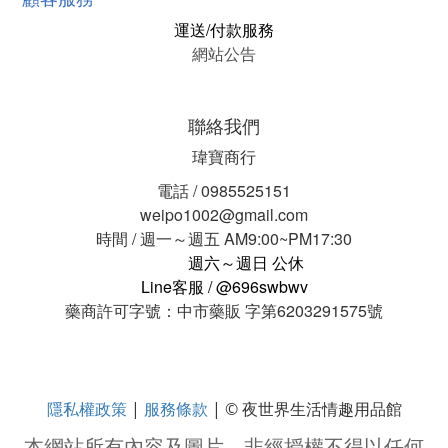
運送/付款服務
網站公告
聯絡我們
瑋寶商行
電話 / 0985525151
weipo1002@gmail.com
時間 / 週一～週五 AM9:00~PM17:30
週六～週日 公休
Line客服 / @696swbwv
藥商許可字號：中市藥販 字第6203291575號
隱私權政策
服務條款
|
| © 夜世界生活情趣用品館
本網站所有內容及圖片，非經授權不得以任何