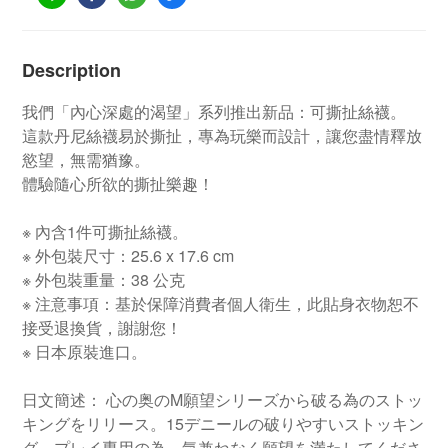
Description
我們「內心深處的渴望」系列推出新品：可撕扯絲襪。
這款丹尼絲襪易於撕扯，專為玩樂而設計，讓您盡情釋放
慾望，無需猶豫。
體驗隨心所欲的撕扯樂趣！
※ 內含1件可撕扯絲襪。
※ 外包裝尺寸：25.6 x 17.6 cm
※ 外包裝重量：38 公克
※ 注意事項：基於保障消費者個人衛生，此貼身衣物恕不
接受退換貨，謝謝您！
※ 日本原裝進口。
日文簡述： 心の奥のM願望シリーズから破る為のストッ
キングをリリース。15デニールの破りやすいストッキン
グ、プレイ専用の為、気兼ねなく願望を満たしてくださ