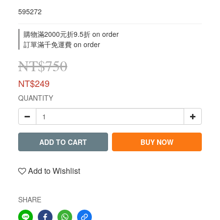
595272
購物滿2000元折9.5折 on order
訂單滿千免運費 on order
NT$750
NT$249
QUANTITY
ADD TO CART
BUY NOW
Add to Wishlist
SHARE