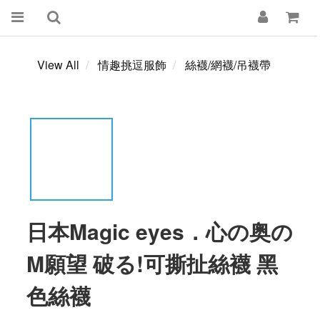
View All
情趣挑逗服飾
絲襪/網襪/吊襪帶
日本Magic eyes．心の奥の
M願望 破る!可撕扯絲襪 黑
色絲襪