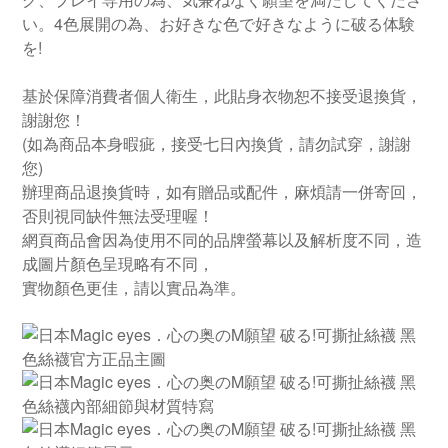
い。4色展開の為、お好きな色で好きなように破る体験
を!
基於保障消費者個人衛生，此貼身衣物恕不接受退換貨，
謝謝您！
(如為商品本身暇疵，接受七日內換貨，請勿試穿，謝謝
您)
辦理商品退換貨時，如有贈品或配件，麻煩請一併寄回，
否則視同缺件無法受理喔！
網頁商品會因為使用不同的品牌螢幕以及解析度不同，造
成圖片顏色呈現略有不同，
實物顏色更佳，請以實品為準。