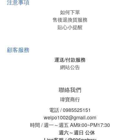
注意事項
如何下單
售後退換貨服務
貼心小提醒
顧客服務
運送/付款服務
網站公告
聯絡我們
瑋寶商行
電話 / 0985525151
weipo1002@gmail.com
時間 / 週一～週五 AM9:00~PM17:30
週六～週日 公休
Line客服 / @696swbwv