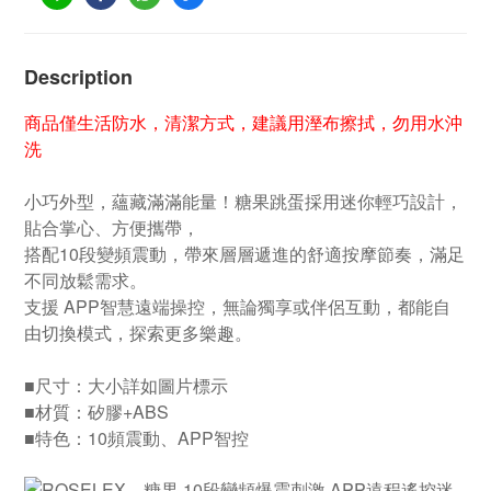
Description
商品僅生活防水，清潔方式，建議用溼布擦拭，勿用水沖
洗
小巧外型，蘊藏滿滿能量！糖果跳蛋採用迷你輕巧設計，
貼合掌心、方便攜帶，
搭配10段變頻震動，帶來層層遞進的舒適按摩節奏，滿足
不同放鬆需求。
支援 APP智慧遠端操控，無論獨享或伴侶互動，都能自
由切換模式，探索更多樂趣。
■尺寸：大小詳如圖片標示
■材質：矽膠+ABS
■特色：10頻震動、APP智控