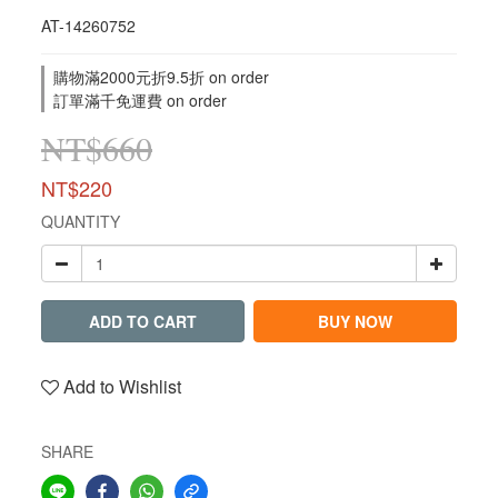
AT-14260752
購物滿2000元折9.5折 on order
訂單滿千免運費 on order
NT$660
NT$220
QUANTITY
ADD TO CART
BUY NOW
Add to Wishlist
SHARE